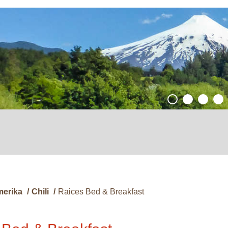
merika
/
Chili
/
Raices Bed & Breakfast