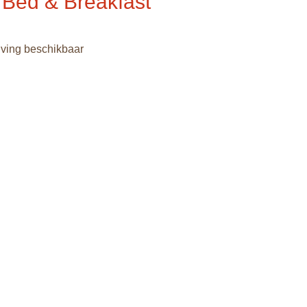
 Bed & Breakfast
jving beschikbaar