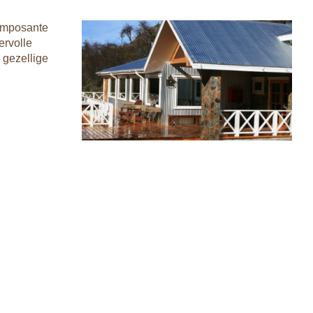
 imposante
ervolle
 gezellige