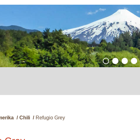
merika
/
Chili
/
Refugio Grey