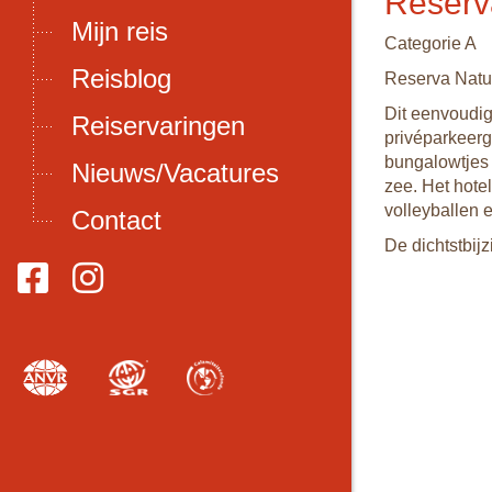
Reserv
Mijn reis
Categorie A
Reisblog
Reserva Natur
Dit eenvoudig
Reiservaringen
privéparkeerg
bungalowtjes
Nieuws/Vacatures
zee. Het hotel
volleyballen 
Contact
De dichtstbij