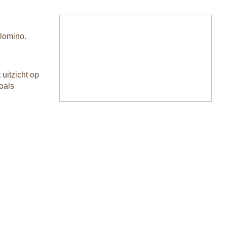
alomino.
uitzicht op
zoals