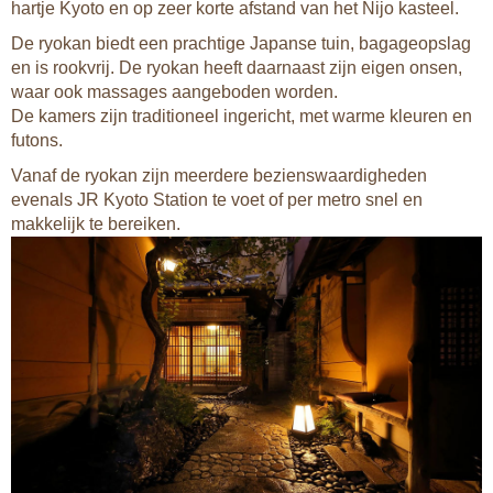
hartje Kyoto en op zeer korte afstand van het Nijo kasteel.
De ryokan biedt een prachtige Japanse tuin, bagageopslag
en is rookvrij. De ryokan heeft daarnaast zijn eigen onsen,
waar ook massages aangeboden worden.
De kamers zijn traditioneel ingericht, met warme kleuren en
futons.
Vanaf de ryokan zijn meerdere bezienswaardigheden
evenals JR Kyoto Station te voet of per metro snel en
makkelijk te bereiken.