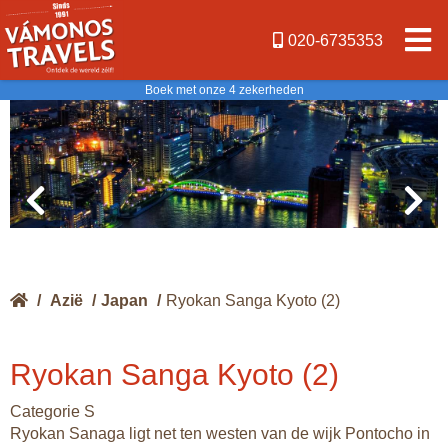
020-6735353
Boek met onze 4 zekerheden
/
Azië
/
Japan
/
Ryokan Sanga Kyoto (2)
Ryokan Sanga Kyoto (2)
Categorie S
Ryokan Sanaga ligt net ten westen van de wijk Pontocho in