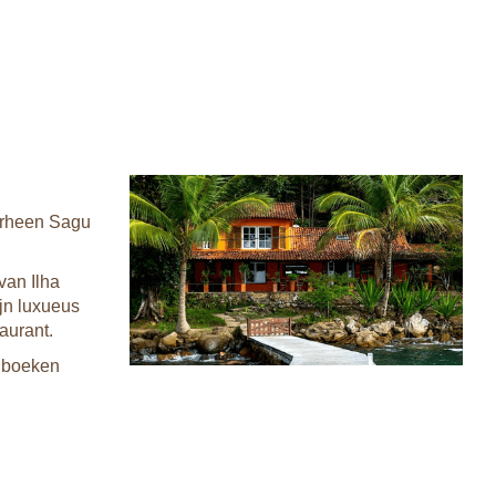
oorheen Sagu
van Ilha
jn luxueus
aurant.
n boeken