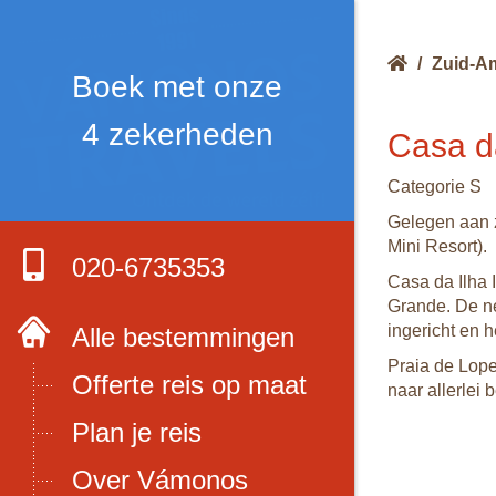
/
Zuid-A
Boek met onze
4 zekerheden
Casa da
Categorie S
Gelegen aan z
Mini Resort).
020-6735353
Casa da Ilha 
Grande. De ne
ingericht en h
Alle bestemmingen
Praia de Lope
Offerte reis op maat
naar allerlei
Plan je reis
Over Vámonos