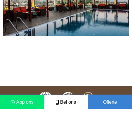
App ons
Bel ons
Offerte
Colofon
Disclaimer
2021 © Vámonos Travels