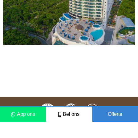
App ons
Bel ons
Offerte
Colofon
Disclaimer