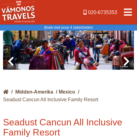
020-6735353
Boek met onze 4 zekerheden
/
Midden-Amerika
/
Mexico
/
Seadust Cancun All Inclusive Family Resort
Seadust Cancun All Inclusive
Family Resort