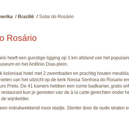
merika
/
Brazilië
/
Solar do Rosário
do Rosário
rio heeft een gunstige ligging op 1 km afstand van het populair
useum en het Antônio Dias-plein.
uk koloniaal hotel met 2 zwembaden en prachtig houten meubilai
nieten van het uitzicht op de kerk Nossa Senhora do Rosario e
ro Preto. De 41 kamers hebben een ruime badkamer, gratis wif
t restaurant kun je genieten van de à la carte gerechten onder h
t de wijnkelder.
 een indrukwekkend mooi stadje. Slenter door de oude straten en