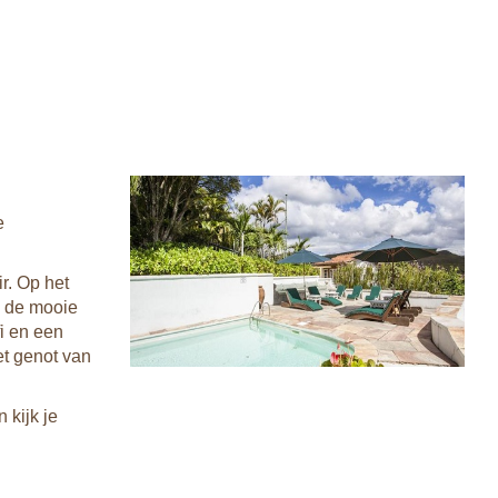
e
r. Op het
n de mooie
i en een
et genot van
 kijk je