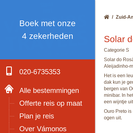
/
Zuid-A
Boek met onze
4 zekerheden
Solar 
Categorie S
Solar do Rosá
Aleijadinho-m
020-6735353
Het is een le
dak kun je ge
bergen van Ou
Alle bestemmingen
minibar. In he
Offerte reis op maat
een wijntje ui
Ouro Preto is
Plan je reis
ogen uit.
Over Vámonos