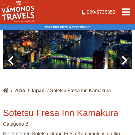
020-6735353
Boek met onze 4 zekerheden
/
Azië
/
Japan
/
Sotetsu Fresa Inn Kamakura
Sotetsu Fresa Inn Kamakura
Categorie B
Het 3-sterren Sotetsu Grand Fresa Kumamoto is prettig