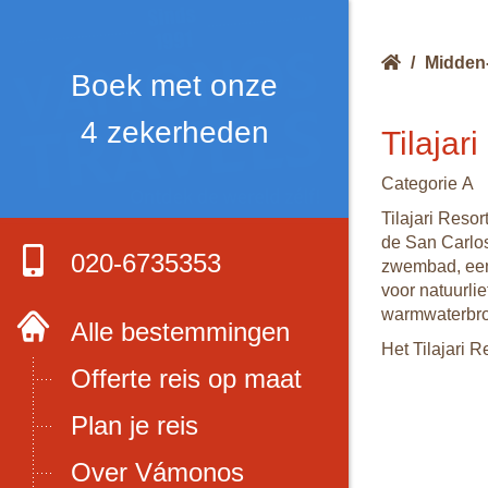
/
Midden
Boek met onze
4 zekerheden
Tilajar
Categorie A
Tilajari Resor
de San Carlos
020-6735353
zwembad, een 
voor natuurlie
warmwaterbro
Alle bestemmingen
Het Tilajari R
Offerte reis op maat
Plan je reis
Over Vámonos