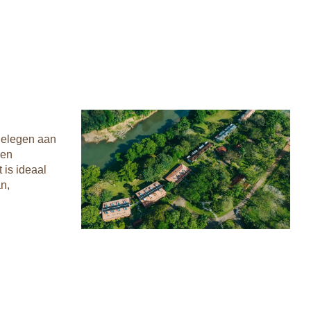
 gelegen aan
een
 is ideaal
n,