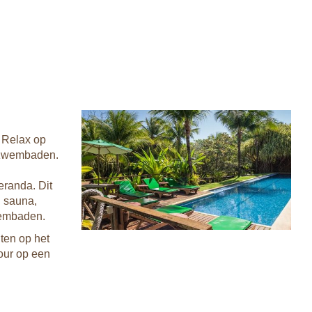
. Relax op
e zwembaden.
eranda. Dit
n sauna,
wembaden.
iten op het
tour op een