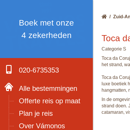
/
Zuid-A
Boek met onze
4 zekerheden
Toca d
Categorie S
Toca da Coruj
het strand, w
020-6735353
Toca da Coruj
luxe boetiek 
Alle bestemmingen
hangmatten, m
Offerte reis op maat
In de omgeving
strand doen. 
Plan je reis
catamaran, vi
Over Vámonos