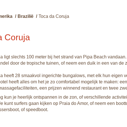
merika
/
Brazilië
/
Toca da Coruja
a Coruja
a ligt slechts 100 meter bij het strand van Pipa Beach vandaan
andel door de tropische tuinen, of neem een duik in een van d
a heeft 28 smaakvol ingerichte bungalows, met elk hun eigen v
hotel heeft alles om het je zo comfortabel mogelijk te maken: ee
assagefaciliteiten, een prijzen winnend restaurant en twee z
 kun je heerlijk ontspannen in de zon, of verschillende activite
Je kunt surfers gaan kijken op Praia do Amor, of neem een boot
ssersboot, of speedboot.