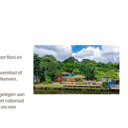
or flora en
 zwembad of
erkennen.
 gelegen aan
het nationaal
k om een