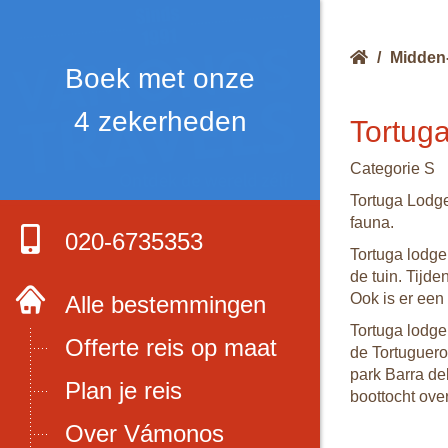
/
Midden
Boek met onze
4 zekerheden
Tortug
Categorie S
Tortuga Lodge
fauna.
020-6735353
Tortuga lodge
de tuin. Tijde
Ook is er een
Alle bestemmingen
Tortuga lodge
Offerte reis op maat
de Tortuguero 
park Barra de
Plan je reis
boottocht ove
Over Vámonos