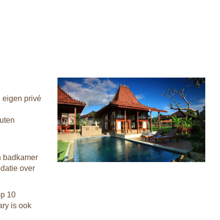
 eigen privé
outen
gen badkamer
datie over
op 10
ry is ook