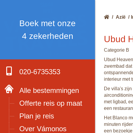
/
Azië
/
Boek met onze
4 zekerheden
Ubud H
Categorie B
Ubud Heaven P
zwembad dat t
020-6735353
ontspannende 
interieur met
De villa's zi
Alle bestemmingen
airconditionin
Offerte reis op maat
met ligbad, e
een restauran
Plan je reis
Het Blanco mu
minuten rijde
Over Vámonos
een bezoekje 