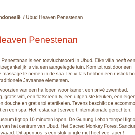
Indonesië
/
Ubud Heaven Penestenan
eaven Penestenan
enestanan is een toevluchtsoord in Ubud. Elke villa heeft een
oegankelijk is via een aangelegde tuin. Kom tot rust door een
massage te nemen in de spa. De villa's hebben een rustiek h
 traditionele Javaanse elementen.
jn voorzien van een halfopen woonkamer, een privé zwembad,
g, gratis wifi, een flatscreen-tv, een uitgeruste keuken, een ei
en douche en gratis toiletartikelen. Tevens beschikt de accommo
t en een spa. Het restaurant serveert internationale gerechten.
seum ligt op 10 minuten lopen. De Gunung Lebah tempel ligt 
n van het centrum van Ubud. Het Sacred Monkey Forest Sanctua
waard. Dit apenbos is een stuk jungle met heel veel apen!