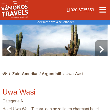
020-6735353
Boek met onze 4 zekerheden
/
Zuid-Amerika
/
Argentinië
/
Uwa Wasi
Uwa Wasi
Categorie A
Hotel Uwa Wasi Tilcara, een gezellig en charmant hotel