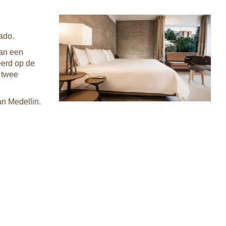
ado.
van een
eerd op de
t twee
an Medellin.