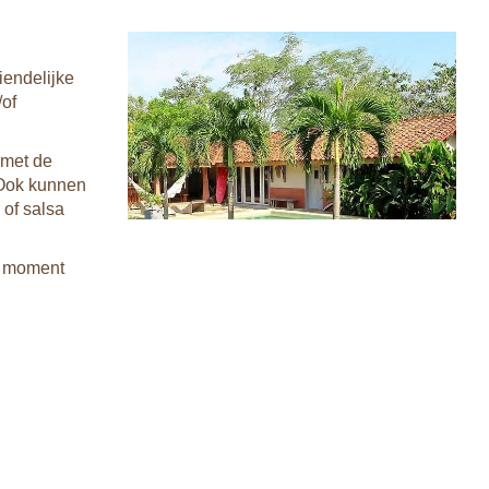
iendelijke
/of
 met de
 Ook kunnen
 of salsa
p moment