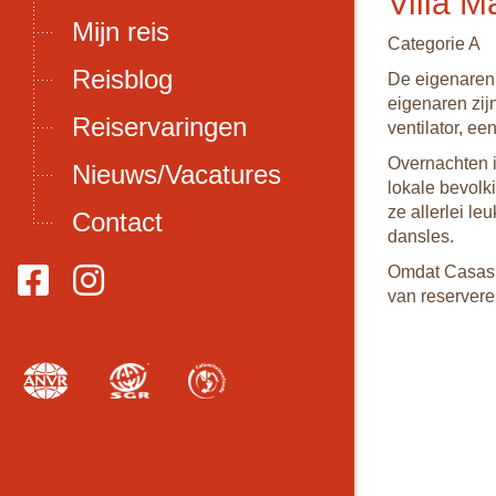
Villa M
Mijn reis
Categorie A
Reisblog
De eigenaren 
eigenaren zij
Reiservaringen
ventilator, ee
Overnachten i
Nieuws/Vacatures
lokale bevolk
ze allerlei le
Contact
dansles.
Omdat Casas 
van reservere