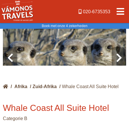
020-6735353
Boek met onze 4 zekerheden
/
Afrika
/
Zuid-Afrika
/
Whale Coast All Suite Hotel
Whale Coast All Suite Hotel
Categorie B