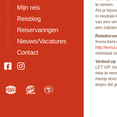
te nemen.
Mijn reis
Als je bijv
soon per dag
in neutrale
Reisblog
n enkele
van een verr
rankjes geld
een zaklamp
Reiservaringen
Reisdocu
Nieuws/Vacatures
Kenia kent e
is normaal (maar
http://evisa
meeste hotels
Contact
minimaal ze
nder het
20 USD per groep
Verbod op 
id wordt door
LET OP: Ken
mee te neme
hierop door
tasjes die g
 safari zijn alle