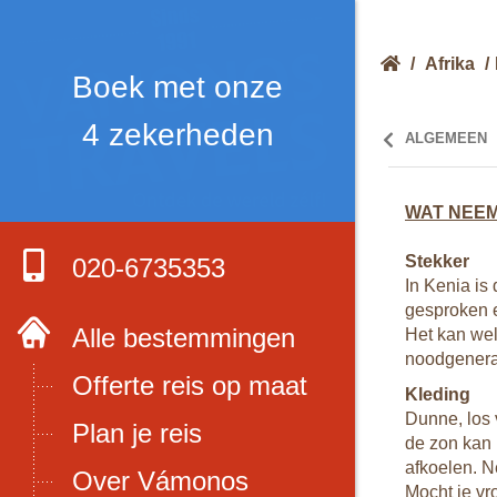
/
Afrika
/
Boek met onze
4 zekerheden
ALGEMEEN
WAT NEEM
Stekker
020-6735353
e kijken op
In Kenia is
 bankpas en op
gesproken e
Alle bestemmingen
US dollars
Het kan wel
n de buurt zijn
noodgenerat
Offerte reis op maat
lmiddel en ook
Kleding
Dunne, los 
Plan je reis
en. In verband
de zon kan 
t op met je bank
afkoelen. N
Over Vámonos
Mocht je vr