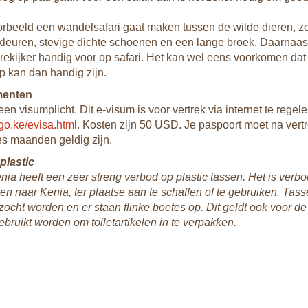
oorbeeld een wandelsafari gaat maken tussen de wilde dieren, z
 kleuren, stevige dichte schoenen en een lange broek. Daarnaa
ekijker handig voor op safari. Het kan wel eens voorkomen dat de 
 kan dan handig zijn.
menten
en visumplicht. Dit e-visum is voor vertrek via internet te regele
.go.ke/evisa.html
. Kosten zijn 50 USD. Je paspoort moet na vertr
s maanden geldig zijn.
plastic
ia heeft een zeer streng verbod op plastic tassen. Het is verb
n naar Kenia, ter plaatse aan te schaffen of te gebruiken. Tas
zocht worden en er staan flinke boetes op. Dit geldt ook voor de
ebruikt worden om toiletartikelen in te verpakken.