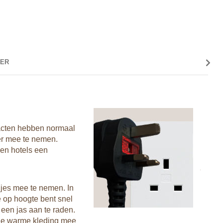
ER
GEZO
Vacci
Als je
tacten hebben normaal
Vámono
er mee te nemen.
een af
ben hotels een
avonds
juiste
zorgve
gjes mee te nemen. In
Mugg
e op hoogte bent snel
In hee
een jas aan te raden.
raden 
ede warme kleding mee