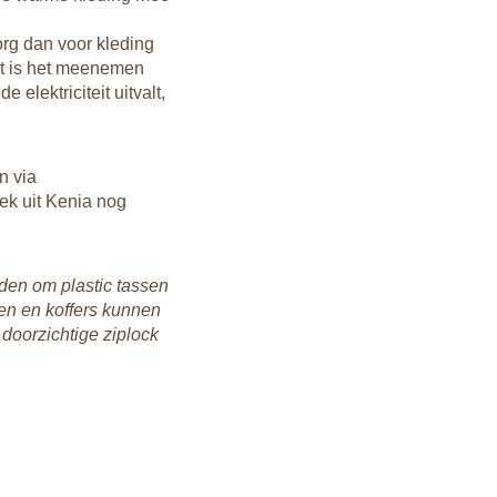
mugge
org dan voor kleding
st is het meenemen
elektriciteit uitvalt,
n via
ek uit Kenia nog
oden om plastic tassen
sen en koffers kunnen
 doorzichtige ziplock