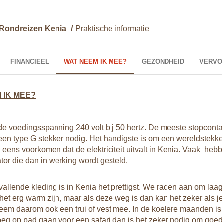
Rondreizen Kenia
/
Praktische informatie
FINANCIEEL
WAT NEEM IK MEE?
GEZONDHEID
VERVO
 IK MEE?
 de voedingsspanning 240 volt bij 50 hertz. De meeste stopcon
en type G stekker nodig. Het handigste is om een wereldstekk
 eens voorkomen dat de elektriciteit uitvalt in Kenia. Vaak heb
or die dan in werking wordt gesteld.
vallende kleding is in Kenia het prettigst. We raden aan om laa
het erg warm zijn, maar als deze weg is dan kan het zeker als j
eem daarom ook een trui of vest mee. In de koelere maanden is 
oeg op pad gaan voor een safari dan is het zeker nodig om go