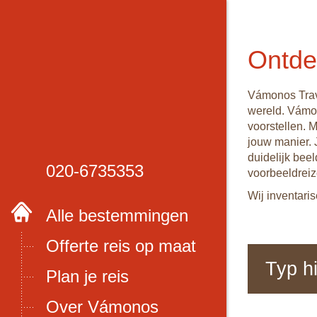
Ontde
Vámonos Trave
wereld. Vámon
voorstellen. 
jouw manier. 
duidelijk beel
020-6735353
voorbeeldreiz
Wij inventari
Alle bestemmingen
Offerte reis op maat
Plan je reis
Over Vámonos