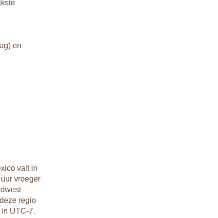
jkste
ag) en
ico valt in
7 uur vroeger
ordwest
 deze regio
t in UTC-7.