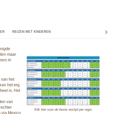
ER
REIZEN MET KINDEREN
enigde
Valut
eden maar
De mun
ners in
www.w
veel p
zak te
hebbe
 van het
kan het erg
In Mex
eet is. Het
voor h
iden van
Contro
 echter
met de
Klik hier voor de beste reistijd per regio
 via Mexico
voor m