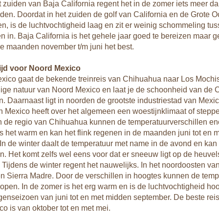
et zuiden van Baja California regent het in de zomer iets meer da
en. Doordat in het zuiden de golf van California en de Grote 
 is de luchtvochtigheid laag en zit er weinig schommeling tu
n in. Baja California is het gehele jaar goed te bereizen maar 
de maanden november t/m juni het best.
tijd voor Noord Mexico
xico gaat de bekende treinreis van Chihuahua naar Los Mochis.
llige natuur van Noord Mexico en laat je de schoonheid van de
. Daarnaast ligt in noorden de grootste industriestad van Mexic
 Mexico heeft over het algemeen een woestijnklimaat of steppe
 de regio van Chihuahua kunnen de temperatuurverschillen eno
s het warm en kan het flink regenen in de maanden juni tot en 
In de winter daalt de temperatuur met name in de avond en kan h
. Het komt zelfs wel eens voor dat er sneeuw ligt op de heuve
Tijdens de winter regent het nauwelijks. In het noordoosten van
n Sierra Madre. Door de verschillen in hoogtes kunnen de temp
 lopen. In de zomer is het erg warm en is de luchtvochtigheid ho
egenseizoen van juni tot en met midden september. De beste reis
o is van oktober tot en met mei.