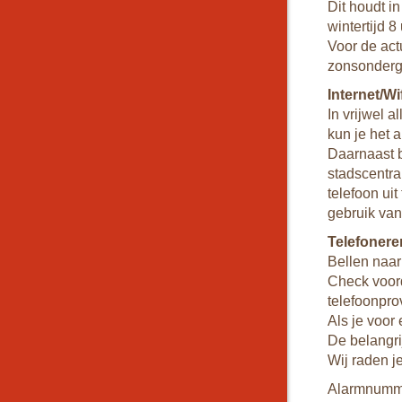
Dit houdt in
wintertijd 8
Voor de act
zonsonderg
Internet/Wi
In vrijwel a
kun je het 
Daarnaast b
stadscentra
telefoon ui
gebruik van 
Telefonere
Bellen naar
Check voord
telefoonpro
Als je voor 
De belangri
Wij raden je
Alarmnumme