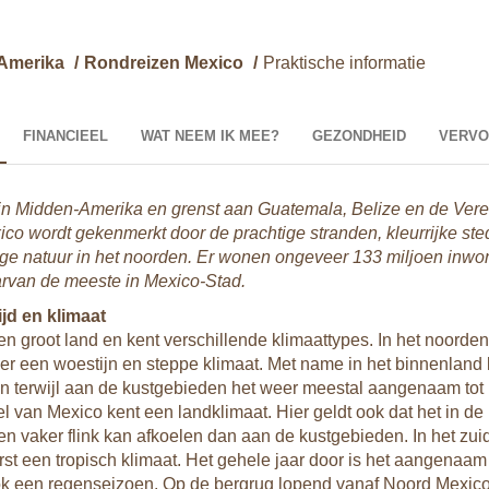
Amerika
/
Rondreizen Mexico
/
Praktische informatie
FINANCIEEL
WAT NEEM IK MEE?
GEZONDHEID
VERVO
 in Midden-Amerika en grenst aan Guatemala, Belize en de Ver
ico wordt gekenmerkt door de prachtige stranden, kleurrijke st
lige natuur in het noorden. Er wonen ongeveer 133 miljoen inwo
rvan de meeste in Mexico-Stad.
ijd en klimaat
en groot land en kent verschillende klimaattypes. In het noorden
 er een woestijn en steppe klimaat. Met name in het binnenland 
 terwijl aan de kustgebieden het weer meestal aangenaam tot h
el van Mexico kent een landklimaat. Hier geldt ook dat het in de
n vaker flink kan afkoelen dan aan de kustgebieden. In het zu
st een tropisch klimaat. Het gehele jaar door is het aangenaam
ok een regenseizoen. Op de bergrug lopend vanaf Noord Mexico