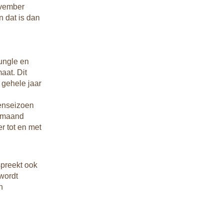
ovember
n dat is dan
jungle en
aat. Dit
 gehele jaar
genseizoen
e maand
r tot en met
spreekt ook
 wordt
n