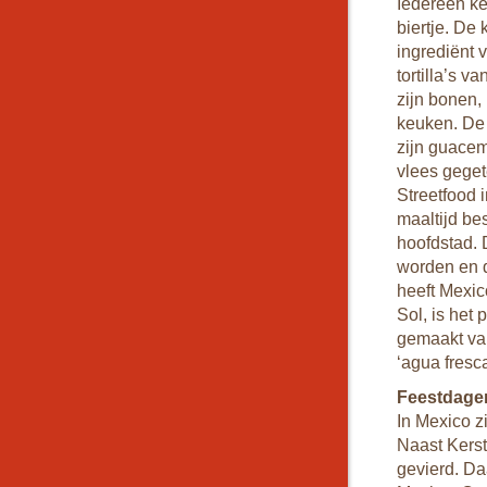
Iedereen ke
biertje. De
ingrediënt 
tortilla’s 
zijn bonen,
keuken. De
zijn guacem
vlees geget
Streetfood 
maaltijd be
hoofdstad. 
worden en d
heeft Mexic
Sol, is het
gemaakt van
‘agua fresc
Feestdage
In Mexico z
Naast Kers
gevierd. Da