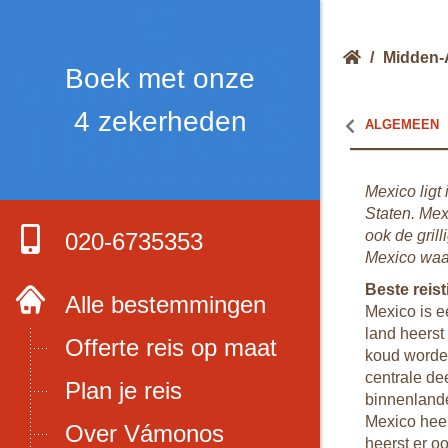
/
Midden-
Boek met onze
4 zekerheden
ALGEMEEN
Mexico ligt
Staten. Mex
ook de gril
020-6735353
Mexico waa
Beste reist
Alle bestemmingen
Mexico is e
land heerst
Offerte reis op maat
koud worden
centrale de
Plan je reis
binnenlande
Mexico heer
Over Vámonos
heerst er o