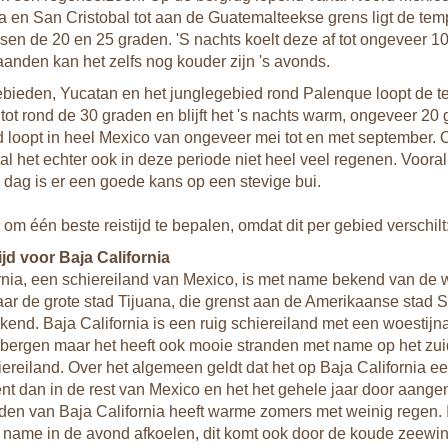
a en San Cristobal tot aan de Guatemalteekse grens ligt de tem
sen de 20 en 25 graden. 'S nachts koelt deze af tot ongeveer 10
anden kan het zelfs nog kouder zijn 's avonds.
ebieden, Yucatan en het junglegebied rond Palenque loopt de 
tot rond de 30 graden en blijft het 's nachts warm, ongeveer 20 
d loopt in heel Mexico van ongeveer mei tot en met september. 
l het echter ook in deze periode niet heel veel regenen. Vooral
 dag is er een goede kans op een stevige bui.
g om één beste reistijd te bepalen, omdat dit per gebied verschilt
ijd voor Baja California
rnia, een schiereiland van Mexico, is met name bekend van de 
aar de grote stad Tijuana, die grenst aan de Amerikaanse stad 
kend. Baja California is een ruig schiereiland met een woestijn
bergen maar het heeft ook mooie stranden met name op het zuid
iereiland. Over het algemeen geldt dat het op Baja California ee
nt dan in de rest van Mexico en het het gehele jaar door aan
rden van Baja California heeft warme zomers met weinig regen. 
 name in de avond afkoelen, dit komt ook door de koude zeewin