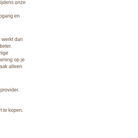
 tijdens onze
opgang en
d werkt dan
beter.
mige
oaming op je
Maak alleen
provider.
rt te kopen.