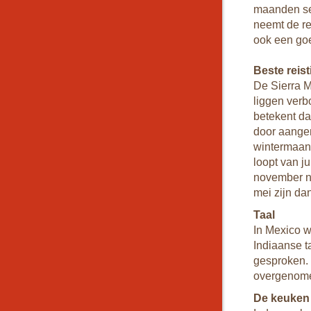
maanden sep
neemt de re
ook een go
Beste reist
De Sierra M
liggen verb
betekent da
door aangen
wintermaand
loopt van j
november ne
mei zijn da
Taal
In Mexico w
Indiaanse t
gesproken.
overgenom
De keuken