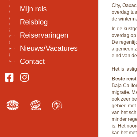
City, Oaxac
Mijn reis
overdag tus
de winterma
Reisblog
In de kustg
Reiservaringen
overdag op 
De regentij
Nieuws/Vacatures
algemeen za
eind van de
Contact
Het is lasti
Beste reist
Baja Califo
migratie. M
ook zeer be
gebied met 
van het sch
minder rege
is. Het noo
kan het met