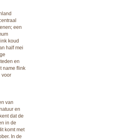
enland
centraal
oenen; een
imum
link koud
an half mei
oge
steden en
t name flink
 voor
en van
natuur en
kent dat de
n in de
dit komt met
ber. In de