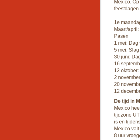
Mexico. Op 
feestdagen 
1e maandag
Maart/apri
Pasen
1 mei: Dag 
5 mei: Slag
30 juni: Da
16 septemb
12 oktober:
2 november:
20 november
12 decembe
De tijd in 
Mexico heef
tijdzone UTC
is en tijde
Mexico valt 
8 uur vroege