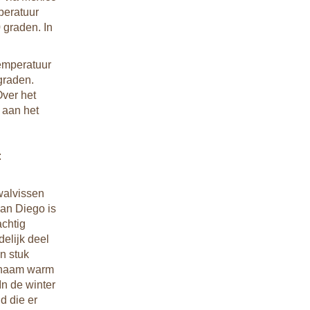
peratuur
Koste
 graden. In
Aan ma
uitgev
temperatuur
drankj
graden.
Fooi 
Over het
Het is
 aan het
(maar 
In res
op de 
:
hangt 
natuur
walvissen
goede 
San Diego is
achtig
Entre
elijk deel
De mee
n stuk
tours,
genaam warm
In de winter
d die er