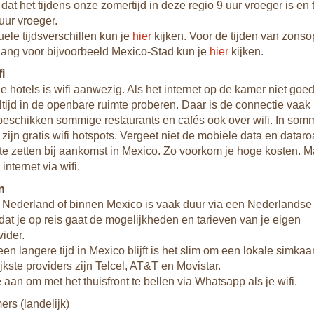
 dat het tijdens onze zomertijd in deze regio 9 uur vroeger is en
 uur vroeger.
uele tijdsverschillen kun je
hier
kijken. Voor de tijden van zons
ang voor bijvoorbeeld Mexico-Stad kun je
hier
kijken.
fi
lle hotels is wifi aanwezig. Als het internet op de kamer niet goe
altijd in de openbare ruimte proberen. Daar is de connectie vaak 
eschikken sommige restaurants en cafés ook over wifi. In som
 zijn gratis wifi hotspots. Vergeet niet de mobiele data en datar
t te zetten bij aankomst in Mexico. Zo voorkom je hoge kosten. 
internet via wifi.
n
 Nederland of binnen Mexico is vaak duur via een Nederlandse 
at je op reis gaat de mogelijkheden en tarieven van je eigen
vider.
een langere tijd in Mexico blijft is het slim om een lokale simkaa
jkste providers zijn Telcel, AT&T en Movistar.
 aan om met het thuisfront te bellen via Whatsapp als je wifi.
rs (landelijk)