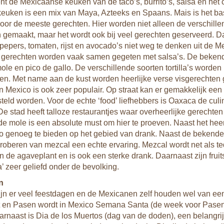
nt de Mexicaanse keuken van de taco’s, burrito’s, salsa en het
 keuken is een mix van Maya, Azteeks en Spaans. Mais is het ba
voor de meeste gerechten. Hier worden niet alleen de verschill
van gemaakt, maar het wordt ook bij veel gerechten geserveerd. 
 pepers, tomaten, rijst en avocado’s niet weg te denken uit de 
 gerechten worden vaak samen gegeten met salsa’s. De bekend
ole en pico de gallo. De verschillende soorten tortilla’s worden 
en. Met name aan de kust worden heerlijke verse visgerechten 
in Mexico is ook zeer populair. Op straat kan er gemakkelijk een
steld worden. Voor de echte ‘food’ liefhebbers is Oaxaca de culi
De stad heeft talloze restaurantjes waar overheerlijke gerechte
e mole is een absolute must om hier te proeven. Naast het heerl
o genoeg te bieden op het gebied van drank. Naast de bekend
 proberen van mezcal een echte ervaring. Mezcal wordt net als te
 de agaveplant en is ook een sterke drank. Daarnaast zijn frui
a’ zeer geliefd onder de bevolking.
n
ijn er veel feestdagen en de Mexicanen zelf houden wel van een
t en Pasen wordt in Mexico Semana Santa (de week voor Pasen
arnaast is Dia de los Muertos (dag van de doden), een belangri