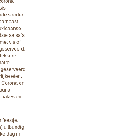
 corona
sis
ende soorten
Daarnaast
Mexicaanse
ste salsa’s
met vis of
geserveerd.
 lekkere
naire
n geserveerd
ijke eten,
e Corona en
quila
tshakes en
 feestje.
) uitbundig
jke dag in