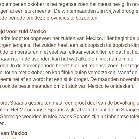
tember en oktober is het regenseizoen het meest hevig. In n
gen al een stuk meer af. De wintermaanden zijn vrijwel droog e
ede periode om deze provincies te bezoeken.
ijd voor zuid Mexico
adre loopt tot ongeveer het zuiden van Mexico. Hier begint de 
orgen tempels. Het zuiden heeft een subtropisch tot tropisch klim
t de temperaturen niet veel van elkaar verschillen en dat het het
aam is. In de avonden kan het wat afkoelen, met name in de
en. In de zomer periode heerst hier het regenseizoen. Het re
uni tot en met oktober en kan flinke buien veroorzaken. Vanaf d
emt het af en wordt het een stuk droger. De maanden novembe
n ook de beste maanden om dit stuk van Mexico te ontdekken.
ordt Spaans gesproken maar een groot deel van de bevolking 
alen. Het Mexicaanse Spaans wijkt af van de taal die in Spanje
 Sommige woorden in Mexicaans Spaans zijn uit inheemse tale
en.
 van Mexico