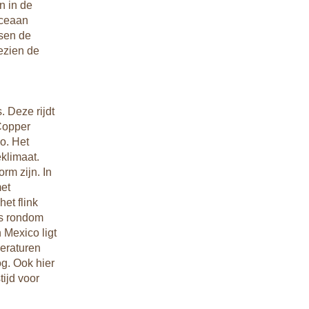
n in de
Oceaan
ssen de
gezien de
 Deze rijdt
 Copper
o. Het
klimaat.
rm zijn. In
met
et flink
ls rondom
 Mexico ligt
eraturen
og. Ook hier
tijd voor