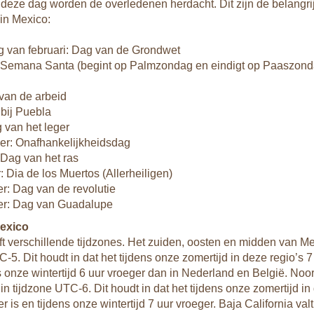
deze dag worden de overledenen herdacht. Dit zijn de belangri
in Mexico:
 van februari: Dag van de Grondwet
l: Semana Santa (begint op Palmzondag en eindigt op Paaszond
van de arbeid
 bij Puebla
g van het leger
er: Onafhankelijkheidsdag
 Dag van het ras
 Dia de los Muertos (Allerheiligen)
: Dag van de revolutie
r: Dag van Guadalupe
Mexico
t verschillende tijdzones. Het zuiden, oosten en midden van Mex
-5. Dit houdt in dat het tijdens onze zomertijd in deze regio’s 
ns onze wintertijd 6 uur vroeger dan in Nederland en België. No
in tijdzone UTC-6. Dit houdt in dat het tijdens onze zomertijd in
r is en tijdens onze wintertijd 7 uur vroeger. Baja California val