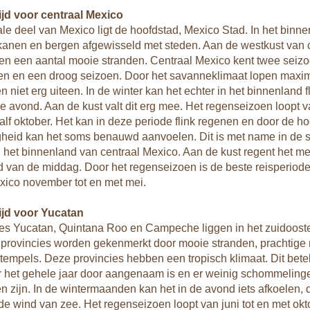
ijd voor centraal Mexico
rale deel van Mexico ligt de hoofdstad, Mexico Stad. In het binn
anen en bergen afgewisseld met steden. Aan de westkust van 
en een aantal mooie stranden. Centraal Mexico kent twee seiz
en en een droog seizoen. Door het savanneklimaat lopen max
 niet erg uiteen. In de winter kan het echter in het binnenland f
e avond. Aan de kust valt dit erg mee. Het regenseizoen loopt v
half oktober. Het kan in deze periode flink regenen en door de h
gheid kan het soms benauwd aanvoelen. Dit is met name in de 
 het binnenland van centraal Mexico. Aan de kust regent het me
d van de middag. Door het regenseizoen is de beste reisperiode
xico november tot en met mei.
tijd voor Yucatan
ies Yucatan, Quintana Roo en Campeche liggen in het zuidoost
provincies worden gekenmerkt door mooie stranden, prachtige 
empels. Deze provincies hebben een tropisch klimaat. Dit bete
 het gehele jaar door aangenaam is en er weinig schommelinge
n zijn. In de wintermaanden kan het in de avond iets afkoelen, 
e wind van zee. Het regenseizoen loopt van juni tot en met okto