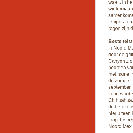
waait. In h
wintermaand
samenkomen,
temperature
regen zijn 
Beste reis
In Noord Me
door de gri
Canyon zien
noorden van
met name in
de zomers i
september. 
koud worden
Chihuahua. 
de bergkete
hier uiteen
loopt het r
Noord Mexic