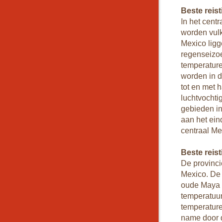
Beste reist
In het cent
worden vulk
Mexico ligg
regenseizo
temperaturen
worden in d
tot en met 
luchtvochti
gebieden in
aan het ein
centraal Me
Beste reis
De provinc
Mexico. De 
oude Maya t
temperatuur
temperature
name door d