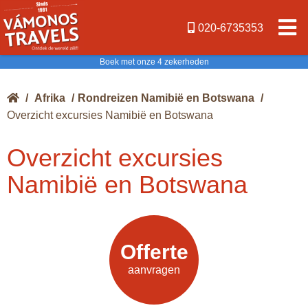
020-6735353
Boek met onze 4 zekerheden
/
Afrika
/
Rondreizen Namibië en Botswana
/
Overzicht excursies Namibië en Botswana
Overzicht excursies
Namibië en Botswana
Offerte
Offerte
aanvragen
aanvragen