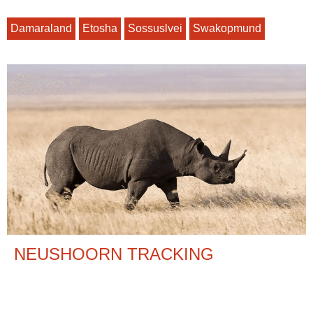
Damaraland
Etosha
Sossuslvei
Swakopmund
NEUSHOORN TRACKING