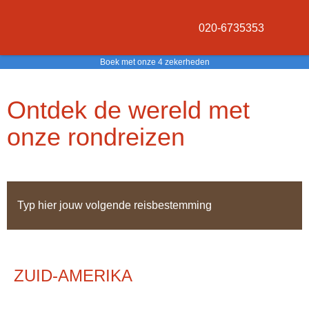
020-6735353
Boek met onze 4 zekerheden
Ontdek de wereld met
onze rondreizen
ZUID-AMERIKA