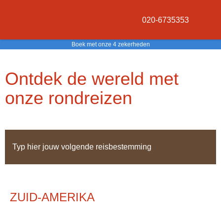
020-6735353
Boek met onze 4 zekerheden
Ontdek de wereld met
onze rondreizen
ZUID-AMERIKA