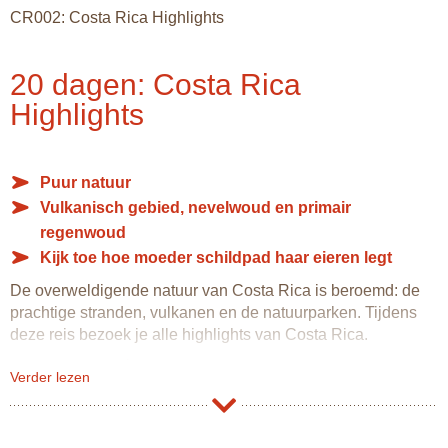
CR002: Costa Rica Highlights
20 dagen: Costa Rica
Highlights
Puur natuur
Vulkanisch gebied, nevelwoud en primair
regenwoud
Kijk toe hoe moeder schildpad haar eieren legt
De overweldigende natuur van Costa Rica is beroemd: de
prachtige stranden, vulkanen en de natuurparken. Tijdens
deze reis bezoek je alle highlights van Costa Rica.
Dat Costa Rica écht wel Latijns-Amerikaans is zie je al snel
Verder lezen
bij aankomst in San José en tijdens een wandeling door de
stad. De markt met heerlijke verse vruchtensappen laat je
het kleurrijke karakter van Costa Rica zien.