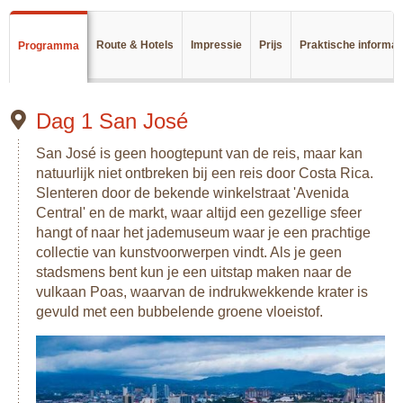
Een van de bekendste natuurgebieden van Costa Rica is
het Manuel Antonio National Park met geweldig mooie
Route & Hotels
Impressie
Prijs
Praktische informat
Programma
stranden waar je volop van de prachtige zonsondergang
kunt genieten. Minder druk bezocht zijn de Nationale Parken
Corcovado op het schiereiland Osa en Braulio Carrillo ten
noorden van San José. Hier zal je onnoemelijk veel soorten
Dag 1 San José
vogels, leguanen, apen en zelfs jaguars en ocelots
tegenkomen. In Tortuguero NP kun je schildpadden spotten
San José is geen hoogtepunt van de reis, maar kan
tijdens nachtwandelingen. Het is een indrukwekkende
natuurlijk niet ontbreken bij een reis door Costa Rica.
ervaring om deze dieren hun nest te zien graven in het
Slenteren door de bekende winkelstraat 'Avenida
strand!
Central' en de markt, waar altijd een gezellige sfeer
hangt of naar het jademuseum waar je een prachtige
Costa Rica staat ook bekend om haar mooie stranden en
collectie van kunstvoorwerpen vindt. Als je geen
daar zal het tijdens deze reis ook niet aan ontbreken. Zowel
stadsmens bent kun je een uitstap maken naar de
aan de Pacific als aan de Caribische zijde zijn de stranden
vulkaan Poas, waarvan de indrukwekkende krater is
fenomenaal! Je eindigt deze reis in Puerto Viejo, waar je
gevuld met een bubbelende groene vloeistof.
heerlijk kunt ontspannen aan het blauwe water van
Caribische zee. Een mooi einde van deze prachtige reis.