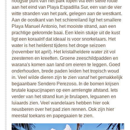
hoogste punt van het park lopen via een steile route
aan het eind van Playa Espadilla Sur, een van de vier
witte stranden van het park, gelegen aan de westkant.
Aan de oostkant van het schiereiland ligt het smallere
Playa Manuel Antonio, het mooiste strand, aan een
prachtige gekromde baai. Een klein stukje uit de kust
ligt een koraalrif dat ideaal is voor snorkelaars. Het
water is het helderst tijdens het droge seizoen
(november tot april). Het kristalheldere water zit vol
zeesterren en kreeften. Groene zeeschildpadden en
warana's komen aan land om eieren te leggen. Goed
onderhouden, brede paden leiden het tropisch woud
in. Veel wilde dieren zijn te zien vanaf het gemakkelijk
begaanbare Sendero Perezoso. In de bomen krijsen
brutale kapucijnapen op een armlengte afstand. Iets
verder van het strand kun je brulapen, leguanen en
luiaards zien. Veel wandelaars hebben hier ook
neusberen over het pad zien rennen. Ook zijn hier
meestal toekans en papegaaien te zien.