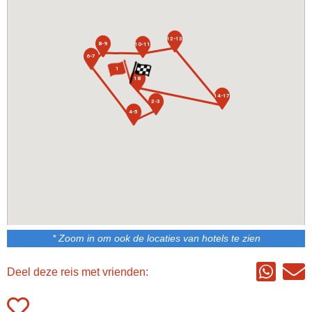
12-13
8-9
10-11
6-7
1
18
14-17
2-3
4-5
* Zoom in om ook de locaties van hotels te zien
Deel deze reis met vrienden: