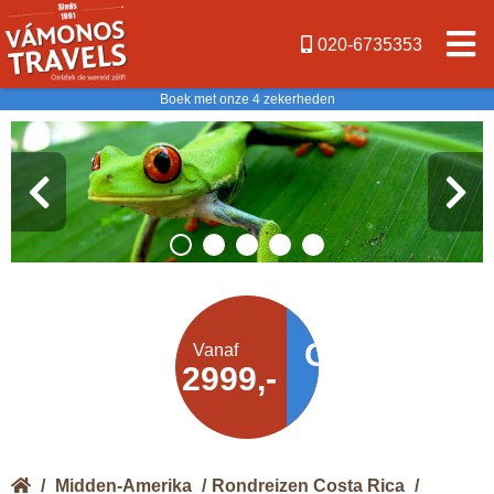
020-6735353
Boek met onze 4 zekerheden
Offerte
Vanaf
€ 2999,-
aanvragen
/
Midden-Amerika
/
Rondreizen Costa Rica
/