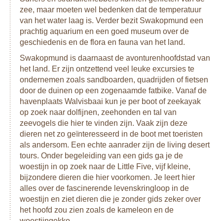
zee, maar moeten wel bedenken dat de temperatuur
van het water laag is. Verder bezit Swakopmund een
prachtig aquarium en een goed museum over de
geschiedenis en de flora en fauna van het land.
Swakopmund is daarnaast de avonturenhoofdstad van
het land. Er zijn ontzettend veel leuke excursies te
ondernemen zoals sandboarden, quadrijden of fietsen
door de duinen op een zogenaamde fatbike. Vanaf de
havenplaats Walvisbaai kun je per boot of zeekayak
op zoek naar dolfijnen, zeehonden en tal van
zeevogels die hier te vinden zijn. Vaak zijn deze
dieren net zo geïnteresseerd in de boot met toeristen
als andersom. Een echte aanrader zijn de living desert
tours. Onder begeleiding van een gids ga je de
woestijn in op zoek naar de Little Five, vijf kleine,
bijzondere dieren die hier voorkomen. Je leert hier
alles over de fascinerende levenskringloop in de
woestijn en ziet dieren die je zonder gids zeker over
het hoofd zou zien zoals de kameleon en de
woestijngekko.