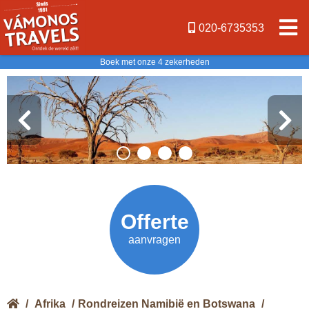
020-6735353
Boek met onze 4 zekerheden
Offerte
Vanaf
€2099,-
aanvragen
/
Afrika
/
Rondreizen Namibië en Botswana
/