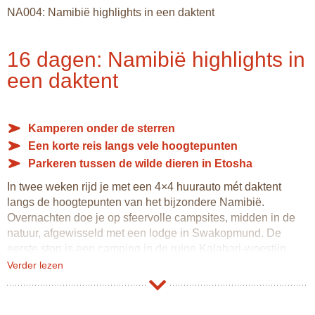
NA004: Namibië highlights in een daktent
16 dagen: Namibië highlights in
een daktent
Kamperen onder de sterren
Een korte reis langs vele hoogtepunten
Parkeren tussen de wilde dieren in Etosha
In twee weken rijd je met een 4×4 huurauto mét daktent
langs de hoogtepunten van het bijzondere Namibië.
Overnachten doe je op sfeervolle campsites, midden in de
natuur, afgewisseld met een lodge in Swakopmund. De
eerste stop is een camping in de ruige Kalahari-woestijn,
waar je je tent uitklapt in het rode zand en verrassend veel
Verder lezen
wild kunt spotten.
Vervolgens zet je koers richting de iconische zandduinen