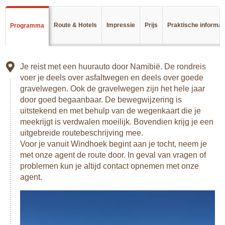
van Sossusvlei. Hier overnacht je op een kampeerplek in
het park, zodat je 's ochtends vroeg op pad kunt voor de
zonsopgang over het rode zand.
Route & Hotels
Impressie
Prijs
Praktische informat
Programma
Na een paar nachten in de natuur is het tijd voor een vleugje
beschaving in de levendige kustplaats Swakopmund. Je
slaapt hier in een lodge vanwege de ligging aan de
Je reist met een huurauto door Namibië. De rondreis
Atlantische Oceaan. De ochtenden en avonden kunnen kil
voer je deels over asfaltwegen en deels over goede
aanvoelen, een warme kamer is dan een stuk
gravelwegen. Ook de gravelwegen zijn het hele jaar
comfortabeler. Vanuit Swakopmund kun je allerlei
door goed begaanbaar. De bewegwijzering is
activiteiten ondernemen zoals quadbiken, kajakken of een
uitstekend en met behulp van de wegenkaart die je
dolfijnentocht.
meekrijgt is verdwalen moeilijk. Bovendien krijg je een
uitgebreide routebeschrijving mee.
Daarna rijd je noordwaarts naar het ruige Damaraland. Je
Voor je vanuit Windhoek begint aan je tocht, neem je
slaapt op een camping met uitzicht op bergen en
met onze agent de route door. In geval van vragen of
rotsformaties, dichtbij bezienswaardigheden zoals de
problemen kun je altijd contact opnemen met onze
Vingerklip, de Brandberg en Twyfelfontein met zijn
agent.
eeuwenoude rotstekeningen.
Dan is het tijd voor een hoogtepunt van de reis: Etosha
Nationaal Park. Je kampeert hier drie nachten in of aan de
rand van het park, waardoor je volop de tijd hebt om op