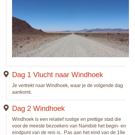
eigen tempo wildlife te spotten vanuit je eigen auto.
Je sluit je avontuur af bij het indrukwekkende Waterberg
Plateau. Hier kun je mooie wandelingen maken en nog één
keer genieten van een nacht onder de sterrenhemel, in je
daktent op een rustige camping in de natuur.
Dag 1 Vlucht naar Windhoek
Je vertrekt naar Windhoek, waar je de volgende dag
aankomt.
Dag 2 Windhoek
Windhoek is een relatief rustige en prettige stad die
voor de meeste bezoekers van Namibië het begin- en
eindpunt van de reis is. Pas aan het eind van de 19e