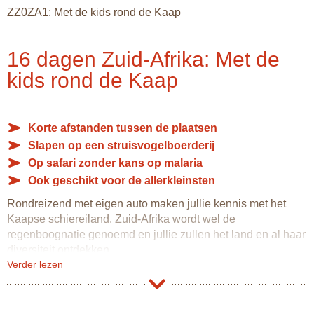
ZZ0ZA1: Met de kids rond de Kaap
16 dagen Zuid-Afrika: Met de
kids rond de Kaap
Korte afstanden tussen de plaatsen
Slapen op een struisvogelboerderij
Op safari zonder kans op malaria
Ook geschikt voor de allerkleinsten
Rondreizend met eigen auto maken jullie kennis met het
Kaapse schiereiland. Zuid-Afrika wordt wel de
regenboognatie genoemd en jullie zullen het land en al haar
diversiteit ontdekken.
Verder lezen
Een ideale reis met wat jongere kinderen: (bijna) geen
tijdverschil, goede hygiëne, modern en prima voorzieningen
en korte reisafstanden.