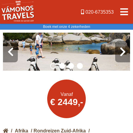
020-6735353
Boek met onze 4 zekerheden
Offerte
Vanaf
€ 2449,-
aanvragen
/
Afrika
/
Rondreizen Zuid-Afrika
/