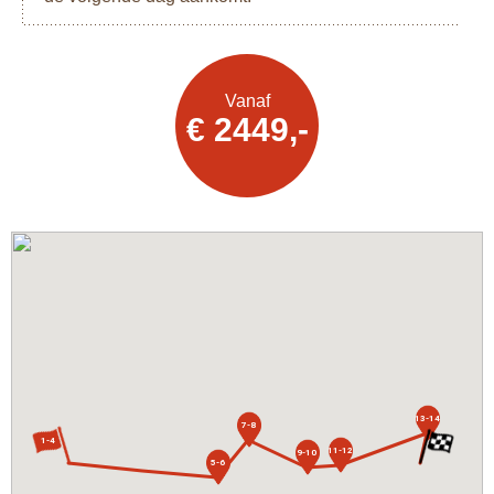
Vanaf
Offerte
€ 2449,-
aanvragen
13-14
7-8
1-4
11-12
9-10
5-6