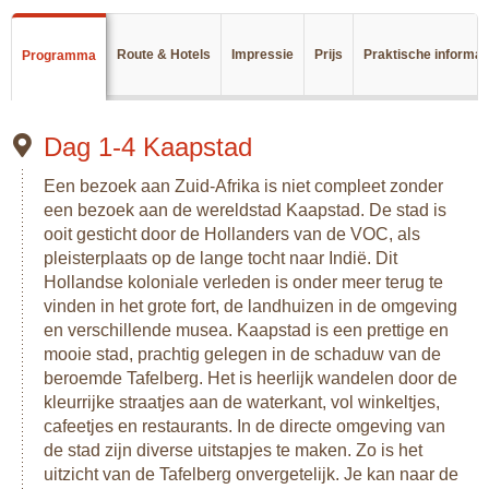
De reis begint in Kaapstad, ook wel de Mother City
genoemd. Prachtig gelegen aan een baai aan de voet van
Route & Hotels
Impressie
Prijs
Praktische informat
Programma
de Tafelberg, valt er genoeg te beleven in de stad. Van
Robbeneiland tot het Two Oceans Aquarium, zowel jong en
oud hoeft zich niet te vervelen hier. Dagtochten naar Kaap
de Goede Hoop en de pinguins van Boulder's Beach zijn
Dag 1-4 Kaapstad
ook echte aanraders.
Een bezoek aan Zuid-Afrika is niet compleet zonder
De eerste echte safari begint bij de Garden Route Game
een bezoek aan de wereldstad Kaapstad. De stad is
Lodge. Onder leiding van een gids ga je in een safarivoeruig
ooit gesticht door de Hollanders van de VOC, als
op zoek naar de typische Afrikaanse dieren zoals de leeuw,
pleisterplaats op de lange tocht naar Indië. Dit
olifant en giraffe.
Hollandse koloniale verleden is onder meer terug te
Door de Karoo woestijn rij je door naar Oudtshoorn, de
vinden in het grote fort, de landhuizen in de omgeving
struisvogelhoofdstad van de wereld. Hier blijf je slapen op
en verschillende musea. Kaapstad is een prettige en
een echte struisvogelboerderij en kun je zien hoe de boeren
mooie stad, prachtig gelegen in de schaduw van de
hier hun geld verdienen aan de struisvogels.
beroemde Tafelberg. Het is heerlijk wandelen door de
kleurrijke straatjes aan de waterkant, vol winkeltjes,
Vervolgens is het tijd om te ontspannen bij de prachtige
cafeetjes en restaurants. In de directe omgeving van
stranden van Plettenberg Bay. Dit prettige kuststadje ligt
de stad zijn diverse uitstapjes te maken. Zo is het
midden in de Tuinroute en er zijn voldoende activiteiten in
uitzicht van de Tafelberg onvergetelijk. Je kan naar de
de buurt te ondernemen.