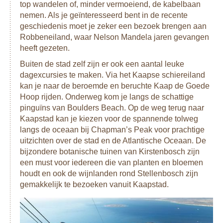
top wandelen of, minder vermoeiend, de kabelbaan
Tsitsikamma is een prachtig natuurgebied waar je
nemen. Als je geïnteresseerd bent in de recente
fantastisch kunt wandelen. Jullie verblijven hier op het
geschiedenis moet je zeker een bezoek brengen aan
uitgestrekte kamp van het park, direct aan zee gelegen.
Robbeneiland, waar Nelson Mandela jaren gevangen
heeft gezeten.
Je sluit de reis af in het Addo Elephant National Park. Nu
jullie doorgewinterde safarigangers zijn, kun je in dit park
Buiten de stad zelf zijn er ook een aantal leuke
met je eigen auto een gamedrive maken. Naast de vele
dagexcursies te maken. Via het Kaapse schiereiland
olifanten kun je zomaar ook een leeuw of een zebra naast je
kan je naar de beroemde en beruchte Kaap de Goede
auto zien staan.
Hoop rijden. Onderweg kom je langs de schattige
pinguïns van Boulders Beach. Op de weg terug naar
Kaapstad kan je kiezen voor de spannende tolweg
langs de oceaan bij Chapman’s Peak voor prachtige
uitzichten over de stad en de Atlantische Oceaan. De
bijzondere botanische tuinen van Kirstenbosch zijn
een must voor iedereen die van planten en bloemen
houdt en ook de wijnlanden rond Stellenbosch zijn
gemakkelijk te bezoeken vanuit Kaapstad.