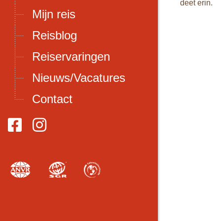
or de warmte is
deet erin.
Mijn reis
mbodjanen.
Reisblog
ijn. Voor een
 vooraf
Reiservaringen
odja:
l aanvragen. Dit
Nieuws/Vacatures
van Poi Pet
gen circa 35 tot
Contact
ren in te vullen