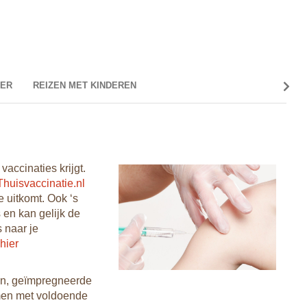
ER
REIZEN MET KINDEREN
VER
Buss
vaccinaties krijgt.
Het ve
Thuisvaccinatie.nl
ene na
e uitkomt. Ook ‘s
Cambod
 en kan gelijk de
dan no
s naar je
miniva
hier
gebrui
Een bu
de af
gen, geïmpregneerde
men met voldoende
Boot