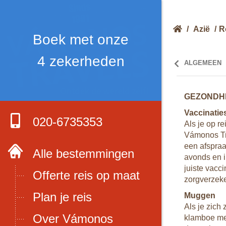
/
Azië
/
R
Boek met onze
4 zekerheden
ALGEMEEN
GEZONDH
Vaccinatie
020-6735353
Cambodja zijn
Als je op re
bben, kan het
Vámonos Tra
 verloopstekker
een afspraa
Alle bestemmingen
avonds en i
juiste vacc
Offerte reis op maat
zorgverzeke
rg warm worden
Plan je reis
oelt. Een poncho
Muggen
Als je zich
Over Vámonos
ls je de
klamboe me