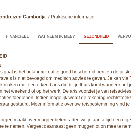
ondreizen Cambodja
/
Praktische informatie
FINANCIEEL
WAT NEEM IK MEE?
GEZONDHEID
VERVO
EID
s
is gaat is het belangrijk dat je goed beschermd bent en de juiste 
vels is niet bevoegd om medisch advies te geven. Je kan via
k maken met een erkend arts die bij je thuis komt wanneer het j
n het weekend of op het werk. De arts voorziet je van reisadvies
inaties toedienen. Indien mogelijk wordt de rekening rechtstreek
raar gestuurd. Meer informatie over uw reisbestemming vind je
 zorgen maakt over muggenbeten raden wij je aan altijd een ei
e te nemen. Vergeet daarnaast geen muggenlotion mee te ne