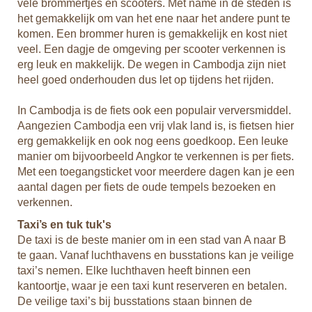
vele brommertjes en scooters. Met name in de steden is
het gemakkelijk om van het ene naar het andere punt te
Voo
komen. Een brommer huren is gemakkelijk en kost niet
11 
veel. Een dagje de omgeving per scooter verkennen is
Voo
erg leuk en makkelijk. De wegen in Cambodja zijn niet
waa
heel goed onderhouden dus let op tijdens het rijden.
sti
op 
In Cambodja is de fiets ook een populair verversmiddel.
wel
Aangezien Cambodja een vrij vlak land is, is fietsen hier
wor
erg gemakkelijk en ook nog eens goedkoop. Een leuke
KLM
manier om bijvoorbeeld Angkor te verkennen is per fiets.
Met een toegangsticket voor meerdere dagen kan je een
aantal dagen per fiets de oude tempels bezoeken en
verkennen.
Taxi’s en tuk tuk's
De taxi is de beste manier om in een stad van A naar B
te gaan. Vanaf luchthavens en busstations kan je veilige
taxi’s nemen. Elke luchthaven heeft binnen een
kantoortje, waar je een taxi kunt reserveren en betalen.
De veilige taxi’s bij busstations staan binnen de