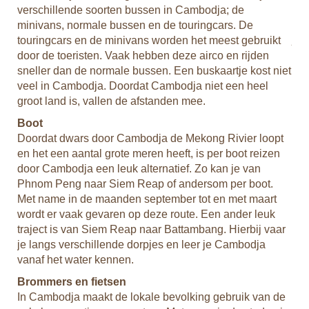
We 
verschillende soorten bussen in Cambodja; de
kun
minivans, normale bussen en de touringcars. De
je 
rd.
touringcars en de minivans worden het meest gebruikt
nem
door de toeristen. Vaak hebben deze airco en rijden
htt
sneller dan de normale bussen. Een buskaartje kost niet
het
veel in Cambodja. Doordat Cambodja niet een heel
j je
uw 
groot land is, vallen de afstanden mee.
te
kan
e
Boot
Doordat dwars door Cambodja de Mekong Rivier loopt
In 
en het een aantal grote meren heeft, is per boot reizen
van
door Cambodja een leuk alternatief. Zo kan je van
Phnom Peng naar Siem Reap of andersom per boot.
De 
Met name in de maanden september tot en met maart
Er 
wordt er vaak gevaren op deze route. Een ander leuk
bij
traject is van Siem Reap naar Battambang. Hierbij vaar
kru
je langs verschillende dorpjes en leer je Cambodja
alt
vanaf het water kennen.
kru
Brommers en fietsen
bab
In Cambodja maakt de lokale bevolking gebruik van de
te 