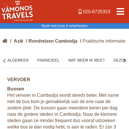
020-6735353
Boek met onze 4 zekerheden
/
Azië
/
Rondreizen Cambodja
/
Praktische informatie
ALGEMEEN
FINANCIEEL
WAT NEEM IK MEE?
GEZOND
Re
VERVOER
Cam
Bussen
rei
Het vervoer in Cambodja wordt steeds beter. Met name
his
onos
met de bus kom je gemakkelijk van de ene naar de
som
. Je
andere plek. De bussen gaan meerdere keren per dag
str
een
naar de grotere steden in Cambodja. Naar de kleinere
hot
mt.
steden gaan ze minder frequent dus vooraf uitzoeken
arts
welke bus je dan nodig hebt, is aan te raden. Er zijn 3