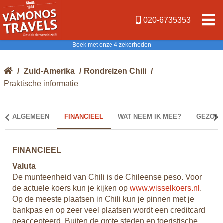
020-6735353
Boek met onze 4 zekerheden
/
Zuid-Amerika
/
Rondreizen Chili
/
Praktische informatie
ALGEMEEN
FINANCIEEL
WAT NEEM IK MEE?
GEZOND
FINANCIEEL
WA
Valuta
Ste
 is
De munteenheid van Chili is de Chileense peso. Voor
In 
de actuele koers kun je kijken op
www.wisselkoers.nl
.
sto
Op de meeste plaatsen in Chili kun je pinnen met je
gat
bankpas en op zeer veel plaatsen wordt een creditcard
bei
geaccepteerd. Buiten de grote steden en toeristische
Toc