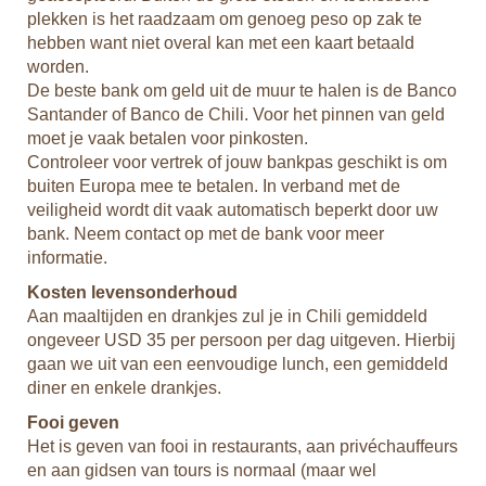
r
plekken is het raadzaam om genoeg peso op zak te
wer
hebben want niet overal kan met een kaart betaald
Kl
worden.
Doo
De beste bank om geld uit de muur te halen is de Banco
e
om 
Santander of Banco de Chili. Voor het pinnen van geld
at,
rei
moet je vaak betalen voor pinkosten.
zon
Controleer voor vertrek of jouw bankpas geschikt is om
koe
buiten Europa mee te betalen. In verband met de
Voo
veiligheid wordt dit vaak automatisch beperkt door uw
in
wan
bank. Neem contact op met de bank voor meer
het
nem
informatie.
wat
Kosten levensonderhoud
en 
Aan maaltijden en drankjes zul je in Chili gemiddeld
Re
ongeveer USD 35 per persoon per dag uitgeven. Hierbij
Een
gaan we uit van een eenvoudige lunch, een gemiddeld
na 
diner en enkele drankjes.
pas
Fooi geven
toe
Het is geven van fooi in restaurants, aan privéchauffeurs
luc
at.
en aan gidsen van tours is normaal (maar wel
dag