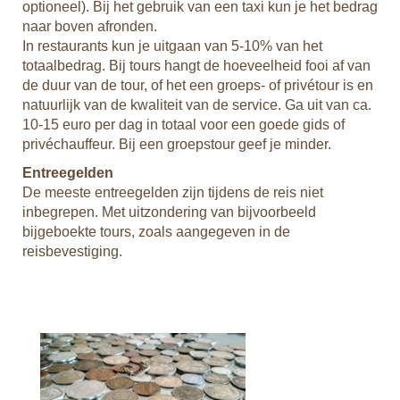
optioneel). Bij het gebruik van een taxi kun je het bedrag
max
naar boven afronden.
Als
dan
In restaurants kun je uitgaan van 5-10% van het
uur
elf
totaalbedrag. Bij tours hangt de hoeveelheid fooi af van
Mee
de duur van de tour, of het een groeps- of privétour is en
Pro
natuurlijk van de kwaliteit van de service. Ga uit van ca.
Met
10-15 euro per dag in totaal voor een goede gids of
Paa
privéchauffeur. Bij een groepstour geef je minder.
for
Entreegelden
Rap
De meeste entreegelden zijn tijdens de reis niet
Bij
inbegrepen. Met uitzondering van bijvoorbeeld
aan
bijgeboekte tours, zoals aangegeven in de
de
dat
reisbevestiging.
In
nee
de 
dit
de
gea
Via
htt
ed