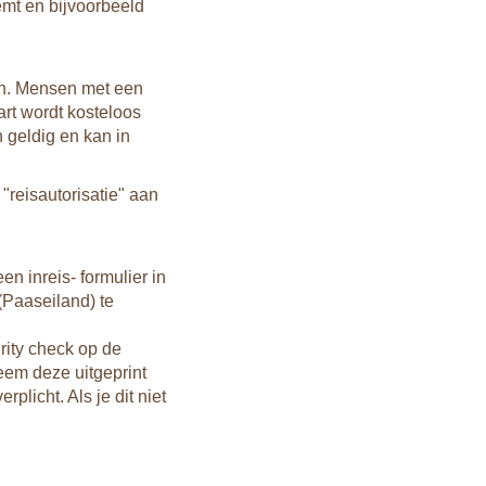
emt en bijvoorbeeld
redeli
alcoho
hebbe
ijn. Mensen met een
Mugg
rt wordt kosteloos
Als je
 geldig en kan in
klamb
deet e
 "reisautorisatie" aan
n inreis- formulier in
(Paaseiland) te
rity check op de
eem deze uitgeprint
plicht. Als je dit niet