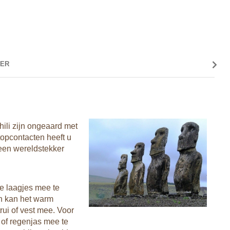
ER
GEZO
Vacci
hili zijn ongeaard met
Als je
topcontacten heeft u
Vámon
 een wereldstekker
een ee
‘s avo
juiste
zorgve
de laagjes mee te
zon kan het warm
Hoogt
ui of vest mee. Voor
Wij bo
of regenjas mee te
3000 m