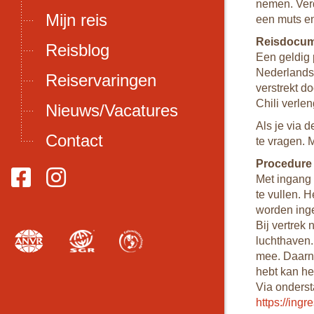
nemen. Verd
Mijn reis
een muts e
oon per dag
Reisdocu
Reisblog
n enkele
Een geldig 
Nederlands 
Reiservaringen
verstrekt d
s is normaal
Chili verle
Nieuws/Vacatures
afronden.
Als je via d
 hoeveelheid fooi
Contact
te vragen. 
kwaliteit van de
Procedure 
hauffeur. Bij een
Met ingang 
te vullen. 
worden ing
an bijvoorbeeld
Bij vertrek
luchthaven.
mee. Daarnaa
hebt kan he
Via ondersta
https://ingr