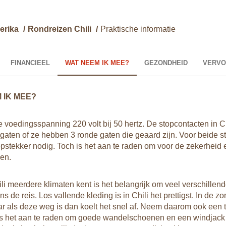
erika
/
Rondreizen Chili
/
Praktische informatie
FINANCIEEL
WAT NEEM IK MEE?
GEZONDHEID
VERVO
 IK MEE?
 de voedingsspanning 220 volt bij 50 hertz. De stopcontacten in C
gaten of ze hebben 3 ronde gaten die geaard zijn. Voor beide s
pstekker nodig. Toch is het aan te raden om voor de zekerheid
en.
li meerdere klimaten kent is het belangrijk om veel verschillen
s de reis. Los vallende kleding is in Chili het prettigst. In de 
 als deze weg is dan koelt het snel af. Neem daarom ook een tr
s het aan te raden om goede wandelschoenen en een windjack 