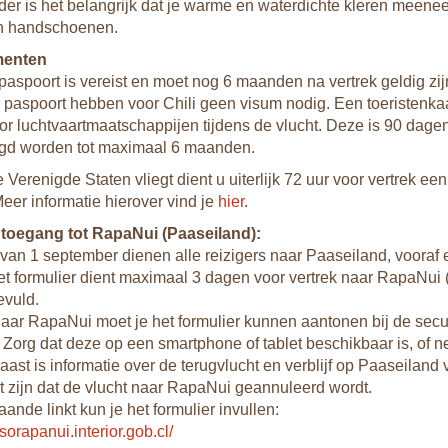
er is het belangrijk dat je warme en waterdichte kleren meene
n handschoenen.
menten
paspoort is vereist en moet nog 6 maanden na vertrek geldig z
paspoort hebben voor Chili geen visum nodig. Een toeristenkaa
oor luchtvaartmaatschappijen tijdens de vlucht. Deze is 90 dagen
ngd worden tot maximaal 6 maanden.
e Verenigde Staten vliegt dient u uiterlijk 72 uur voor vertrek een
Meer informatie hierover vind je
hier
.
toegang tot RapaNui (Paaseiland):
van 1 september dienen alle reizigers naar Paaseiland, vooraf ee
Het formulier dient maximaal 3 dagen voor vertrek naar RapaNui 
evuld.
 naar RapaNui moet je het formulier kunnen aantonen bij de secu
 Zorg dat deze op een smartphone of tablet beschikbaar is, of n
st is informatie over de terugvlucht en verblijf op Paaseiland ver
t zijn dat de vlucht naar RapaNui geannuleerd wordt.
ande linkt kun je het formulier invullen:
esorapanui.interior.gob.cl/