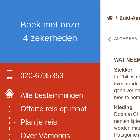
/
Zuid-Am
Boek met onze
4 zekerheden
ALGEMEEN
WAT NEEM
Stekker
020-6735353
jken op
In Chili is
as en op zeer
twee ronde 
istische plekken
geen verloo
Alle bestemmingen
kaart betaald
mee te nem
Offerte reis op maat
Kleding
hili. Voor het
Doordat Chi
Plan je reis
nemen tijden
alen. In verband
worden maar
ct op met de
Over Vámonos
Patagonië i