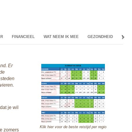
ER
FINANCIEEL
WAT NEEM IK MEE
GEZONDHEID
VER
FIN
nd. Er
Valut
 de
In Chi
nsteden
www.w
vieren.
Sinds 
betaal
koppe
dat je wil
Op de 
nemen.
soms n
Klik hier voor de beste reistijd per regio
de zomers