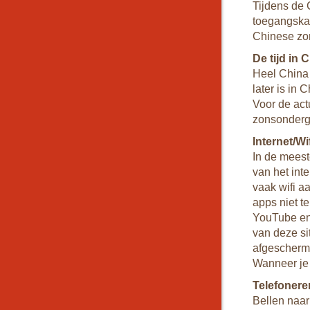
Tijdens de 
toegangskaa
Chinese zo
De tijd in 
Heel China 
later is in 
Voor de act
zonsonderg
Internet/Wi
In de meest
van het int
vaak wifi a
apps niet t
YouTube en 
van deze si
afgeschermd
Wanneer je 
Telefonere
Bellen naar