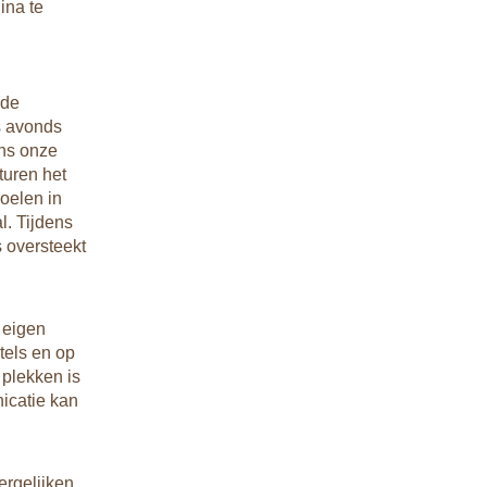
ina te
 de
s avonds
ens onze
turen het
oelen in
l. Tijdens
s oversteekt
 eigen
tels en op
 plekken is
icatie kan
ergelijken