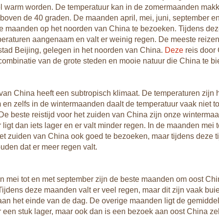
l warm worden. De temperatuur kan in de zomermaanden makke
 boven de 40 graden. De maanden april, mei, juni, september e
ste maanden op het noorden van China te bezoeken. Tijdens d
peraturen aangenaam en valt er weinig regen. De meeste reize
stad Beijing, gelegen in het noorden van China.
Deze
reis door 
ombinatie van de grote steden en mooie natuur die China te bi
van China heeft een subtropisch klimaat. De temperaturen zijn h
n zelfs in de wintermaanden daalt de temperatuur vaak niet to
De beste reistijd voor het zuiden van China zijn onze winterma
 ligt dan iets lager en er valt minder regen. In de maanden mei 
het zuiden van China ook goed te bezoeken, maar tijdens deze ti
uden dat er meer regen valt.
 mei tot en met september zijn de beste maanden om oost Chi
ijdens deze maanden valt er veel regen, maar dit zijn vaak buie
aan het einde van de dag. De overige maanden ligt de gemidde
 een stuk lager, maar ook dan is een bezoek aan oost China ze