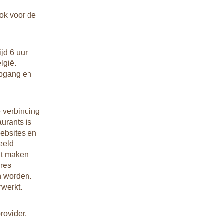
ook voor de
ijd 6 uur
lgië.
opgang en
e verbinding
aurants is
websites en
eeld
lt maken
dres
n worden.
rwerkt.
rovider.