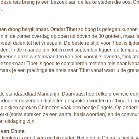
n
deze
reis breng je een bezoek aan de leuke steden die oost Ch
t.
 een droog bergklimaat. Omdat Tibet zo hoog is gelegen kunnen
n in de zomer overdag oplopen tot boven de 30 graden, maar ’
weer dalen tot het vriespunt. De beste reistijd voor Tibet is tijd
n. In de maande juni tot en met september liggen de tempera
urende onze wintermaanden kan het, vooral ’s avonds, flink afk
bezoek naar Tibet is goed te combineren met een reis naar Nepa
maak je een prachtige treinreis naar Tibet vanaf waar u de gren
 de standaardtaal Mandarijn. Daarnaast heeft elke provincie een
ardoor er duizenden dialecten gesproken worden in China. In ho
e plekken spreken Chinezen vaak een beetje Engels. Op andere
perkt (soms spreken ze een aantal basiswoorden) en de commun
n uitdaging zijn.
 van China
keuken is erg divers en bijzonder. Het eten in China is niet te v