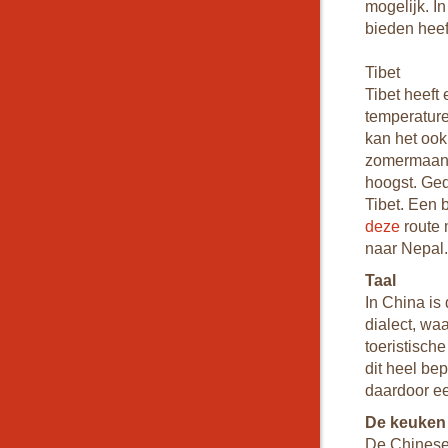
mogelijk. I
bieden heef
Tibet
Tibet heeft
temperature
kan het ook 
zomermaande
hoogst. Ged
Tibet. Een 
deze
route 
naar Nepal.
Taal
In China is
dialect, wa
toeristisch
dit heel be
daardoor ee
De keuken
De Chinese 