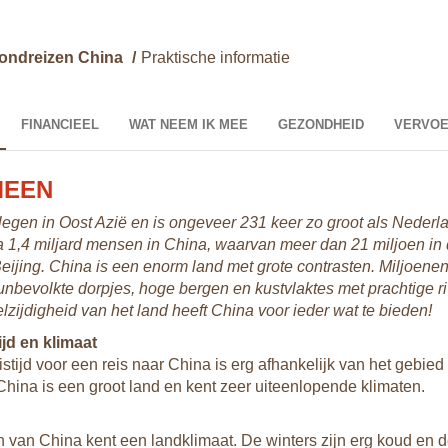
ondreizen China
/
Praktische informatie
FINANCIEEL
WAT NEEM IK MEE
GEZONDHEID
VERVO
MEEN
legen in Oost Azië en is ongeveer 231 keer zo groot als Nederla
 1,4 miljard mensen in China, waarvan meer dan 21 miljoen in
eijing. China is een enorm land met grote contrasten. Miljoene
nbevolkte dorpjes, hoge bergen en kustvlaktes met prachtige ri
lzijdigheid van het land heeft China voor ieder wat te bieden!
ijd en klimaat
stijd voor een reis naar China is erg afhankelijk van het gebied 
hina is een groot land en kent zeer uiteenlopende klimaten.
 van China kent een landklimaat. De winters zijn erg koud en 