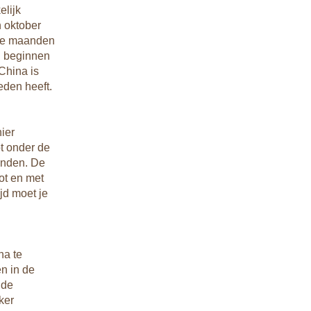
Zorg v
lijk
n oktober
Contro
eze maanden
met de
n beginnen
voor m
China is
Koste
eden heeft.
Aan ma
uitgev
drankj
ier
Fooi 
t onder de
Het ge
anden. De
om foo
tot en met
van fo
jd moet je
wester
Daaren
restau
na te
n in de
lde
ker