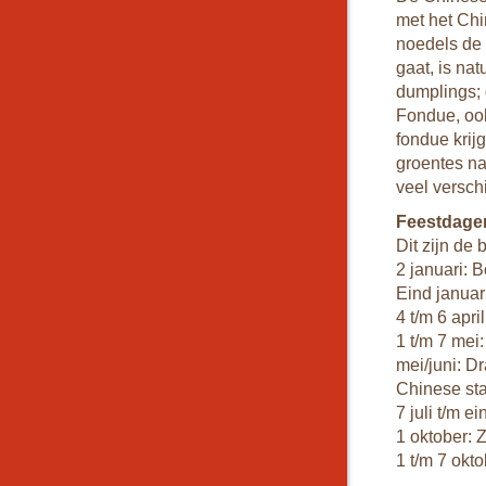
met het Chin
noedels de 
gaat, is na
dumplings; 
Fondue, ook
fondue krijg
groentes na
veel verschi
Feestdage
Dit zijn de 
2 januari: 
Eind januar
4 t/m 6 apr
1 t/m 7 mei
mei/juni: D
Chinese st
7 juli t/m 
1 oktober: 
1 t/m 7 okt