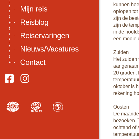
kunnen hee
Mijn reis
oplopen tot
zijn de be
Reisblog
zijn de tem
in de hoofd
Reiservaringen
een mooie c
Nieuws/Vacatures
Zuiden
Het zuiden 
Contact
aangenaam e
20 graden. 
temperatuur
oktober is 
rekening ho
Oosten
De maanden
bezoeken. T
ochtend of 
temperatuur