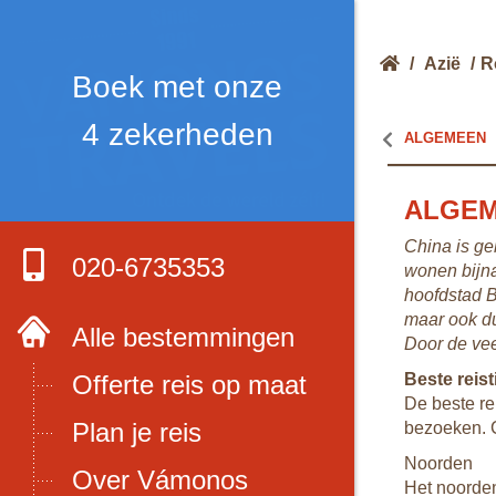
/
Azië
/
R
Boek met onze
4 zekerheden
ALGEMEEN
ALGE
China is ge
020-6735353
wonen bijna
hoofdstad B
maar ook du
Alle bestemmingen
Door de vee
Offerte reis op maat
Beste reist
De beste rei
Plan je reis
bezoeken. C
Noorden
Over Vámonos
Het noorden