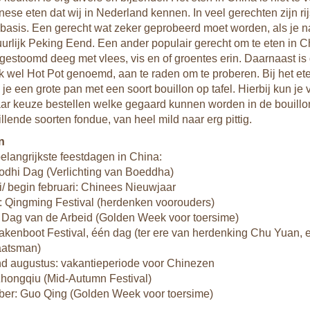
ese eten dat wij in Nederland kennen. In veel gerechten zijn rij
basis. Een gerecht wat zeker geprobeerd moet worden, als je n
tuurlijk Peking Eend. Een ander populair gerecht om te eten in C
gestoomd deeg met vlees, vis en of groentes erin. Daarnaast i
 wel Hot Pot genoemd, aan te raden om te proberen. Bij het et
 je een grote pan met een soort bouillon op tafel. Hierbij kun je 
ar keuze bestellen welke gegaard kunnen worden in de bouillon
llende soorten fondue, van heel mild naar erg pittig.
n
belangrijkste feestdagen in China:
Bodhi Dag (Verlichting van Boeddha)
i/ begin februari: Chinees Nieuwjaar
il: Qingming Festival (herdenken voorouders)
: Dag van de Arbeid (Golden Week voor toersime)
rakenboot Festival, één dag (ter ere van herdenking Chu Yuan, 
aatsman)
eind augustus: vakantieperiode voor Chinezen
Zhongqiu (Mid-Autumn Festival)
ober: Guo Qing (Golden Week voor toersime)