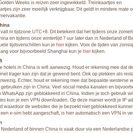
Golden Weeks is reizen zeer ingewikkeld. Treinkaartjes en
rtjes zijn zeer moeilijk verkrijgbaar. Dit geldt in mindere mate 
mervakantie.
China
valt in tijdzone UTC+8. Dit betekent dat het tijdens onze zomert
China en tijdens onze wintertijd 7 uur later dan in Nederland of Be
uele tijdsverschillen kun je
hier
kijken. Voor de tijden van zons
ang voor bijvoorbeeld Shanghai kun je
hier
kijken.
fi
e hotels in China is wifi aanwezig. Houd er rekening mee dat d
ernet trager kan zijn dat je gewend bent. Ook op plekken als rest
anwezig. Echter, houd er rekening mee dat bepaalde westerse 
e gebruiken zijn in China. Veel social media kanalen en bijvoorb
WhatsApp zijn geblokkeerd in China. Indien je toch gebruik wi
tes kun je een VPN downloaden. Op deze manier wordt je IP a
 waardoor de websites die je bezoekt niet geblokkeerd kunne
een e-sim hebt aangeschaft, is hier automatisch een VPN in ve
n
 Nederland of binnen China is vaak duur via een Nederlandse p