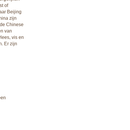
st of
aar Beijing
hina zijn
s de Chinese
en van
vlees, vis en
. Er zijn
een