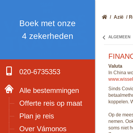
/
Azië
/
R
Boek met onze
4 zekerheden
ALGEMEEN
FINAN
r
Valuta
020-6735353
In China wo
en
www.wissel
n.
Sinds Covid
Alle bestemmingen
betaalmetho
Offerte reis op maat
koppelen. 
 wil
Plan je reis
Op de meest
nemen. Ook 
Over Vámonos
soms niet h
Klik hier voor de beste reistijd per regio
mers