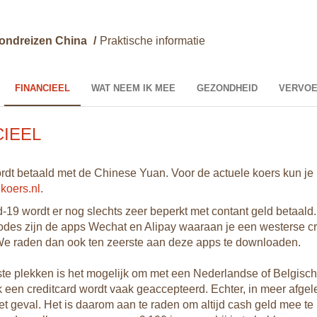
ondreizen China
/
Praktische informatie
FINANCIEEL
WAT NEEM IK MEE
GEZONDHEID
VERVO
CIEEL
rdt betaald met de Chinese Yuan. Voor de actuele koers kun je 
koers.nl
.
-19 wordt er nog slechts zeer beperkt met contant geld betaald
des zijn de apps Wechat en Alipay waaraan je een westerse cr
We raden dan ook ten zeerste aan deze apps te downloaden.
e plekken is het mogelijk om met een Nederlandse of Belgisch
een creditcard wordt vaak geaccepteerd. Echter, in meer afgel
et geval. Het is daarom aan te raden om altijd cash geld mee t