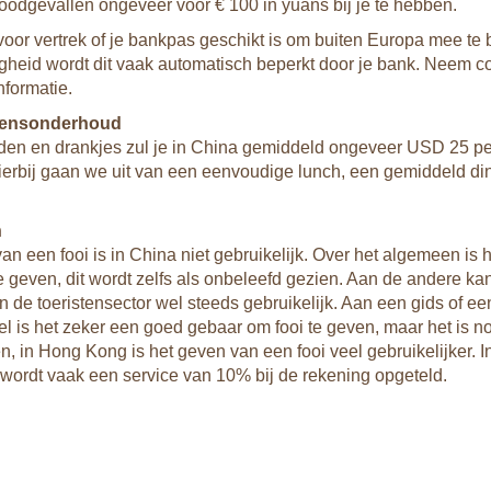
oodgevallen ongeveer voor € 100 in yuans bij je te hebben.
voor vertrek of je bankpas geschikt is om buiten Europa mee te 
igheid wordt dit vaak automatisch beperkt door je bank. Neem c
nformatie.
vensonderhoud
den en drankjes zul je in China gemiddeld ongeveer USD 25 pe
ierbij gaan we uit van een eenvoudige lunch, een gemiddeld di
n
an een fooi is in China niet gebruikelijk. Over het algemeen is 
e geven, dit wordt zelfs als onbeleefd gezien. Aan de andere ka
in de toeristensector wel steeds gebruikelijk. Aan een gids of 
el is het zeker een goed gebaar om fooi te geven, maar het is noo
, in Hong Kong is het geven van een fooi veel gebruikelijker. I
 wordt vaak een service van 10% bij de rekening opgeteld.