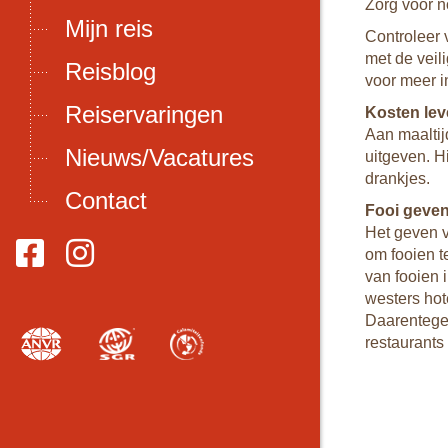
Zorg voor n
Mijn reis
ber
Controleer 
aanden
met de veil
Reisblog
innen
voor meer i
 is
Reiservaringen
Kosten le
heeft.
Aan maaltij
Nieuws/Vacatures
uitgeven. H
drankjes.
Contact
Fooi geve
er de
Het geven v
. De
om fooien t
 met
van fooien 
et je
westers hot
Daarentegen
restaurants
de