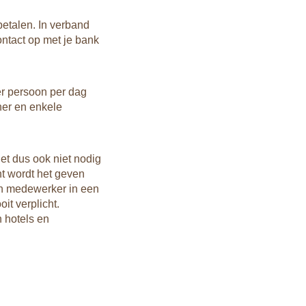
als je
betalen. In verband
Reis
ontact op met je bank
Een ge
Nederl
te reg
visum 
r persoon per dag
een vi
ner en enkele
mogeli
China 
het dus ook niet nodig
nt wordt het geven
een medewerker in een
it verplicht.
n hotels en