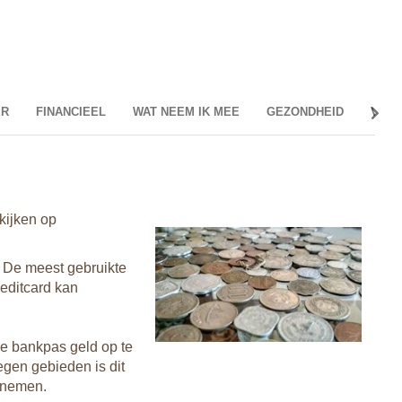
ER
FINANCIEEL
WAT NEEM IK MEE
GEZONDHEID
VER
WAT
Stekk
kijken op
In Chi
is typ
hotels
. De meest gebruikte
meenem
editcard kan
Kledi
Afhank
e bankpas geld op te
zowel 
egen gebieden is dit
en de 
e nemen.
het no