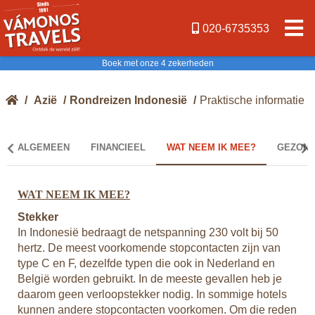
020-6735353
Boek met onze 4 zekerheden
/
Azië
/
Rondreizen Indonesië
/
Praktische informatie
ALGEMEEN
FINANCIEEL
WAT NEEM IK MEE?
GEZOND
WAT NEEM IK MEE?
GE
Stekker
Vac
In Indonesië bedraagt de netspanning 230 volt bij 50
Als
hertz. De meest voorkomende stopcontacten zijn van
bes
type C en F, dezelfde typen die ook in Nederland en
Tra
België worden gebruikt. In de meeste gevallen heb je
kun
 op
daarom geen verloopstekker nodig. In sommige hotels
erk
kunnen andere stopcontacten voorkomen. Om die reden
Ook