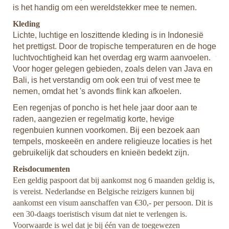
n
is het handig om een wereldstekker mee te nemen.
voo
vac
Kleding
rek
Lichte, luchtige en loszittende kleding is in Indonesië
ges
het prettigst. Door de tropische temperaturen en de hoge
je
h
luchtvochtigheid kan het overdag erg warm aanvoelen.
Voor hoger gelegen gebieden, zoals delen van Java en
Mu
Bali, is het verstandig om ook een trui of vest mee te
Hoe
e
nemen, omdat het 's avonds flink kan afkoelen.
gro
voo
Een regenjas of poncho is het hele jaar door aan te
mug
raden, aangezien er regelmatig korte, hevige
regenbuien kunnen voorkomen. Bij een bezoek aan
sten
tempels, moskeeën en andere religieuze locaties is het
gebruikelijk dat schouders en knieën bedekt zijn.
Reisdocumenten
en.
Een geldig paspoort dat bij aankomst nog 6 maanden geldig is,
is vereist. Nederlandse en Belgische reizigers kunnen bij
e
aankomst een visum aanschaffen van €30,- per persoon. Dit is
een 30-daags toeristisch visum dat niet te verlengen is.
atum
Voorwaarde is wel dat je bij één van de toegewezen