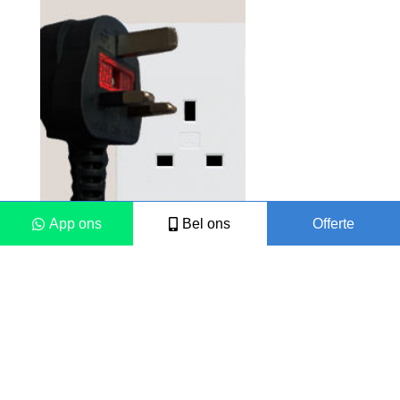
t
.
i op
aan
er
nde
al
n
App ons
Bel ons
Offerte
en
 per
ken
en
Colofon
Disclaimer
2021 © Vámonos Travels