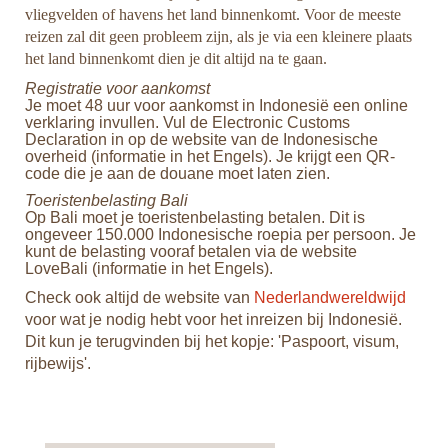
vliegvelden of havens het land binnenkomt. Voor de meeste
reizen zal dit geen probleem zijn, als je via een kleinere plaats
oek
het land binnenkomt dien je dit altijd na te gaan.
de
Registratie voor aankomst
ali,
Je moet 48 uur voor aankomst in Indonesië een online
verklaring invullen. Vul de Electronic Customs
Declaration in op de website van de Indonesische
overheid (informatie in het Engels). Je krijgt een QR-
code die je aan de douane moet laten zien.
d
Toeristenbelasting Bali
Op Bali moet je toeristenbelasting betalen. Dit is
veer
ongeveer 150.000 Indonesische roepia per persoon. Je
kunt de belasting vooraf betalen via de website
d
LoveBali (informatie in het Engels).
Check ook altijd de website van
Nederlandwereldwijd
ts
voor wat je nodig hebt voor het inreizen bij Indonesië.
Dit kun je terugvinden bij het kopje: 'Paspoort, visum,
rijbewijs'.
wel
et