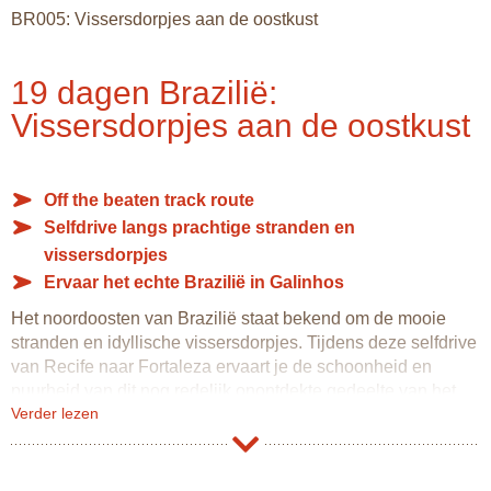
BR005: Vissersdorpjes aan de oostkust
19 dagen Brazilië:
Vissersdorpjes aan de oostkust
Off the beaten track route
Selfdrive langs prachtige stranden en
vissersdorpjes
Ervaar het echte Brazilië in Galinhos
Het noordoosten van Brazilië staat bekend om de mooie
stranden en idyllische vissersdorpjes. Tijdens deze selfdrive
van Recife naar Fortaleza ervaart je de schoonheid en
puurheid van dit nog redelijk onontdekte gedeelte van het
Verder lezen
land.
Dat Nederlanders overal zijn en altijd al zijn geweest bewijst
de stad Recife, die ooit door Maurits van Nassau in bezit