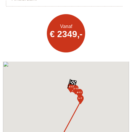
Vanaf
Offerte
€ 2349,-
aanvragen
14-17
12-13
8-11
5-7