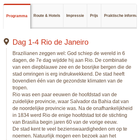
werd genomen. De miljoenenstad is een mengelmoes van
koloniale architectuur en moderne wolkenkrabbers. Je
Route & Hotels
Impressie
Prijs
Praktische informat
Programma
verblijft in het nabijgelegen Olinda, waar je kennis maakt
met het authentieke Brazilië.
Terwijl je steeds verder naar het noorden rijdt, kom je langs
Dag 1-4 Rio de Janeiro
pittoreske vissersdorpjes en koloniale plaatsjes. Het beeld
Brazilianen zeggen wel: God schiep de wereld in 6
dat je had van het noordoosten moet ieder uur worden
dagen, de 7e dag wijdde hij aan Rio. De combinatie
bijgesteld, de enige constante factor is de brede kustlijn
van een diepblauwe zee en de bosrijke bergen die de
omlijnd door wuivende palmbomen die je tijdens het hele
stad omringen is erg indrukwekkend. De stad heeft
traject van Recife tot Fortaleza begroeten.
bovendien één van de gezondste klimaten van de
tropen.
Rio was een paar eeuwen de hoofdstad van de
zuidelijke provincie, waar Salvador da Bahia dat van
de noordelijke provincie was. Na de onafhankelijkheid
in 1834 werd Rio de enige hoofdstad tot de stichting
van Brasilia begin jaren 60 van de vorige eeuw.
De stad kent te veel bezienswaardigheden om op te
noemen. Natuurlijk mogen een bezoek aan het