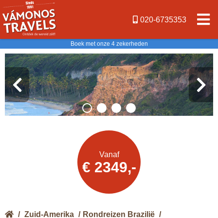
020-6735353
Boek met onze 4 zekerheden
Offerte
Vanaf
€ 2349,-
aanvragen
/
Zuid-Amerika
/
Rondreizen Brazilië
/