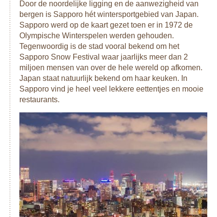
De moderne kant van de regio Tohoku komt naar voren in
Door de noordelijke ligging en de aanwezigheid van
haar grootste stad en jouw volgende stop: Sendai. Bezoek
bergen is Sapporo hét wintersportgebied van Japan.
historische bezienswaardigheden en moderne shopping
Sapporo werd op de kaart gezet toen er in 1972 de
malls, maar vergeet vooral ook niet gyuutan (gegrilde
Olympische Winterspelen werden gehouden.
koeientong) te proberen, dit is dé lokale specialiteit.
Tegenwoordig is de stad vooral bekend om het
Sapporo Snow Festival waar jaarlijks meer dan 2
De volgende stad is Aizuwakamatsu, beroemd om haar sake
miljoen mensen van over de hele wereld op afkomen.
en de vele mooie bezienswaardigheden op korte afstand
Japan staat natuurlijk bekend om haar keuken. In
van de stad. Bezoek bijvoorbeeld het bekende
Sapporo vind je heel veel lekkere eettentjes en mooie
toevluchtsoord Higashiyama Onsen.
restaurants.
Via de koninklijke tempels van Nikko en de uitgestrekte
natuurgebieden van het Nikko & Oze National Park kom je
nogmaals een van de belangrijkste karaktertrekken van de
Tohoku tegen: een land met veel mooie culturele
bezienswaardigheden, maar vooral ook uitgestrekte,
ongerepte natuur.
Aan het einde van de reis bereik je het dynamisch Tokyo.
Hier worden traditionele buurten met heerlijke restaurants
afgewisseld, evenals met moderne gebouwen en keizerlijke
tempels. Een bezoek aan de grootste visafslag ter wereld