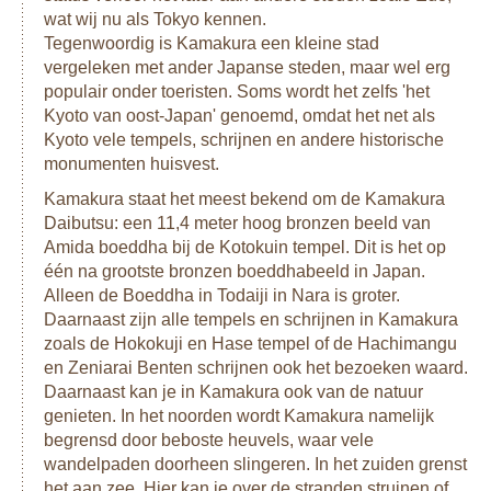
wat wij nu als Tokyo kennen.
Tegenwoordig is Kamakura een kleine stad
vergeleken met ander Japanse steden, maar wel erg
populair onder toeristen. Soms wordt het zelfs 'het
Kyoto van oost-Japan' genoemd, omdat het net als
Kyoto vele tempels, schrijnen en andere historische
monumenten huisvest.
Kamakura staat het meest bekend om de Kamakura
Daibutsu: een 11,4 meter hoog bronzen beeld van
Amida boeddha bij de Kotokuin tempel. Dit is het op
één na grootste bronzen boeddhabeeld in Japan.
Alleen de Boeddha in Todaiji in Nara is groter.
Daarnaast zijn alle tempels en schrijnen in Kamakura
zoals de Hokokuji en Hase tempel of de Hachimangu
en Zeniarai Benten schrijnen ook het bezoeken waard.
Daarnaast kan je in Kamakura ook van de natuur
genieten. In het noorden wordt Kamakura namelijk
begrensd door beboste heuvels, waar vele
wandelpaden doorheen slingeren. In het zuiden grenst
het aan zee. Hier kan je over de stranden struinen of