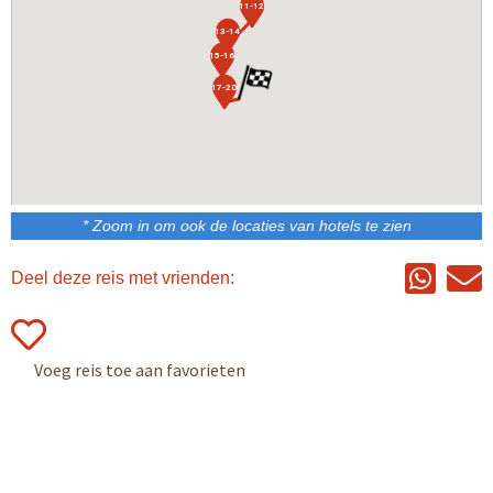
11-12
13-14
15-16
17-20
* Zoom in om ook de locaties van hotels te zien
Deel deze reis met vrienden: