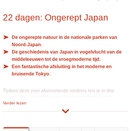
22 dagen: Ongerept Japan
De ongerepte natuur in de nationale parken van
Noord-Japan.
De geschiedenis van Japan in vogelvlucht van de
middeleeuwen tot de vroegmoderne tijd.
Een fantastische afsluiting in het moderne en
bruisende Tokyo.
Tijdens deze zeer afwisselende rondreis reis je in drie
weken langs een aantal van Japans minder bezochte
Verder lezen
highlights in het noorden van het land. Hokkaido is het
meest noordelijke eiland van Japan en je reist vanuit haar
hoofdstad Sapporo, langs de meest bruisende steden en
mooiste plekjes van de Tohoku regio naar Tokyo. Je reist
soms per trein en soms ook met een eigen huurauto.