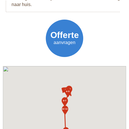
naar huis.
Vanaf
Offerte
€ 3599,-
aanvragen
2-3
1
4-5
6-7
8-10