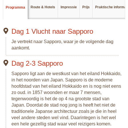
Overnachten doe je in hotels en/of traditionele Japanse
Route & Hotels
Impressie
Prijs
Praktische informat
Programma
ryokans.
Je begint de reis in de onbetwiste hoofdstad van het
Japanse noorden: Sapporo. Deze gezellige stad, met lokale
Dag 1 Vlucht naar Sapporo
specialiteiten en charmante kleine gemeenschappen, vormt
een perfect begin van de reis.
Je vertrekt naar Sapporo, waar je de volgende dag
aankomt.
Via het schilderachtige Shikotsu Toya National Park, kom je
in de stad Hakodate. Hier kun je verser dan verse seafood
eten en je ogen uitkijken naar alle bezienswaardigheden uit
Dag 2-3 Sapporo
de vroegmoderne tijd toen Japan aan het moderniseren en
het verwesteren was. Sterforten, pakhuizen en herenhuizen
Sapporo ligt aan de westkust van het eiland Hokkaido,
zijn historische gebouwen die hier bijzonder goed uit de verf
in het noorden van Japan. Sapporo is de moderne
komen.
hoofdstad van het eiland Hokkaido en is nog niet eens
zo oud. in 1857 woonden er maar 7 mensen,
Je eerste bestemming op het Japanse 'vasteland' is de stad
tegenwoordig is het de op 4 na grootste stad van
Amori, gelegen op het eiland Honshu. De stad zelf is
Japan. Doordat de stad nog jong is heeft het niet de
voornamelijk een havenstad, met wederom de lekkerste en
traditionele Japanse architectuur zoals je die in heel
meest verse seafood op haar markten. Daarnaast zijn hier
veel andere steden wel vind. Daarintegen is het wel
ook boeiende archeologische opgravingen te vinden.
een hele gezellig stad waar veel reizigers komen.