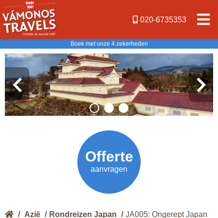
020-6735353
Boek met onze 4 zekerheden
Offerte
Vanaf
€ 3599,-
aanvragen
/
Azië
/
Rondreizen Japan
/
JA005: Ongerept Japan