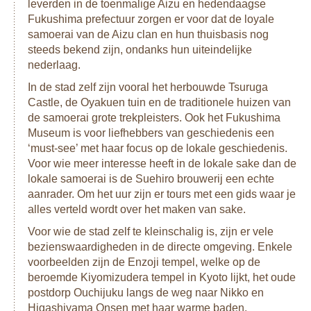
leverden in de toenmalige Aizu en hedendaagse
Fukushima prefectuur zorgen er voor dat de loyale
samoerai van de Aizu clan en hun thuisbasis nog
steeds bekend zijn, ondanks hun uiteindelijke
nederlaag.
In de stad zelf zijn vooral het herbouwde Tsuruga
Castle, de Oyakuen tuin en de traditionele huizen van
de samoerai grote trekpleisters. Ook het Fukushima
Museum is voor liefhebbers van geschiedenis een
‘must-see’ met haar focus op de lokale geschiedenis.
Voor wie meer interesse heeft in de lokale sake dan de
lokale samoerai is de Suehiro brouwerij een echte
aanrader. Om het uur zijn er tours met een gids waar je
alles verteld wordt over het maken van sake.
Voor wie de stad zelf te kleinschalig is, zijn er vele
bezienswaardigheden in de directe omgeving. Enkele
voorbeelden zijn de Enzoji tempel, welke op de
beroemde Kiyomizudera tempel in Kyoto lijkt, het oude
postdorp Ouchijuku langs de weg naar Nikko en
Higashiyama Onsen met haar warme baden.