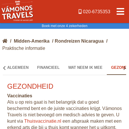
020-6735353
Boek met onze 4 zekerheden
/
Midden-Amerika
/
Rondreizen Nicaragua
/
Praktische informatie
ALGEMEEN
FINANCIEEL
WAT NEEM IK MEE
GEZONDH
GEZONDHEID
V
Vaccinaties
Hu
j 60
Als u op reis gaat is het belangrijk dat u goed
Nic
s.
beschermd bent en de juiste vaccinaties krijgt. Vámonos
doo
Travels is niet bevoegd om medisch advies te geven. U
gea
kunt via
Thuisvaccinatie.nl
een afspraak maken met een
gat
erkend arts die bij u thuis komt wanneer het u uitkomt.
som