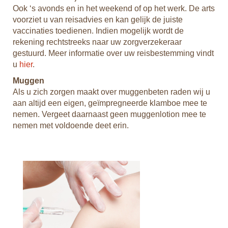
Ook ‘s avonds en in het weekend of op het werk. De arts
ook
voorziet u van reisadvies en kan gelijk de juiste
Als
gst.
vaccinaties toedienen. Indien mogelijk wordt de
voo
s
rekening rechtstreeks naar uw zorgverzekeraar
nem
gestuurd. Meer informatie over uw reisbestemming vindt
kan
u
hier
.
Léo
aut
Muggen
Voo
en
Als u zich zorgen maakt over muggenbeten raden wij u
een
aan altijd een eigen, geïmpregneerde klamboe mee te
De 
r is
nemen. Vergeet daarnaast geen muggenlotion mee te
rei
ben.
nemen met voldoende deet erin.
Een
Nic
en
2 j
Het
con
Nor
90
Maa
n
ban
Wee