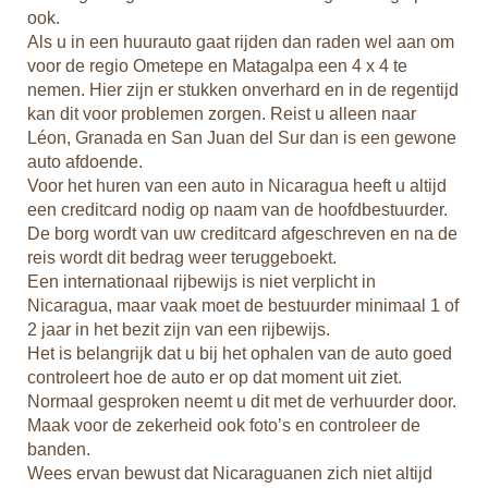
arts
ook.
Als u in een huurauto gaat rijden dan raden wel aan om
voor de regio Ometepe en Matagalpa een 4 x 4 te
nemen. Hier zijn er stukken onverhard en in de regentijd
indt
kan dit voor problemen zorgen. Reist u alleen naar
Léon, Granada en San Juan del Sur dan is een gewone
auto afdoende.
Voor het huren van een auto in Nicaragua heeft u altijd
j u
een creditcard nodig op naam van de hoofdbestuurder.
te
De borg wordt van uw creditcard afgeschreven en na de
e
reis wordt dit bedrag weer teruggeboekt.
Een internationaal rijbewijs is niet verplicht in
Nicaragua, maar vaak moet de bestuurder minimaal 1 of
2 jaar in het bezit zijn van een rijbewijs.
Het is belangrijk dat u bij het ophalen van de auto goed
controleert hoe de auto er op dat moment uit ziet.
Normaal gesproken neemt u dit met de verhuurder door.
Maak voor de zekerheid ook foto’s en controleer de
banden.
Wees ervan bewust dat Nicaraguanen zich niet altijd