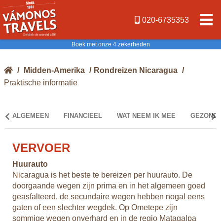
020-6735353
Boek met onze 4 zekerheden
/
Midden-Amerika
/
Rondreizen Nicaragua
/
Praktische informatie
ALGEMEEN
FINANCIEEL
WAT NEEM IK MEE
GEZONDH
VERVOER
R
Huurauto
Nicaragua is het beste te bereizen per huurauto. De
onos
doorgaande wegen zijn prima en in het algemeen goed
. U
geasfalteerd, de secundaire wegen hebben nogal eens
een
gaten of een slechter wegdek. Op Ometepe zijn
.
sommige wegen onverhard en in de regio Matagalpa