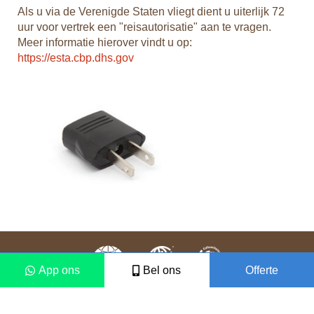
is
Als u via de Verenigde Staten vliegt dient u uiterlijk 72
uur voor vertrek een "reisautorisatie" aan te vragen.
an
Meer informatie hierover vindt u op:
k
https://esta.cbp.dhs.gov
 per
ij
App ons
Bel ons
Offerte
Colofon
Disclaimer