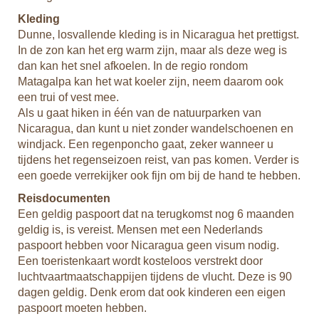
ee!
Ook
Kleding
voo
Dunne, losvallende kleding is in Nicaragua het prettigst.
ok
vac
In de zon kan het erg warm zijn, maar als deze weg is
rek
dan kan het snel afkoelen. In de regio rondom
ges
m
Matagalpa kan het wat koeler zijn, neem daarom ook
u
h
een trui of vest mee.
w
Als u gaat hiken in één van de natuurparken van
Mu
Nicaragua, dan kunt u niet zonder wandelschoenen en
Als
windjack. Een regenponcho gaat, zeker wanneer u
aan
tijdens het regenseizoen reist, van pas komen. Verder is
nem
een goede verrekijker ook fijn om bij de hand te hebben.
nem
uro
Reisdocumenten
Een geldig paspoort dat na terugkomst nog 6 maanden
geldig is, is vereist. Mensen met een Nederlands
paspoort hebben voor Nicaragua geen visum nodig.
Een toeristenkaart wordt kosteloos verstrekt door
luchtvaartmaatschappijen tijdens de vlucht. Deze is 90
dagen geldig. Denk erom dat ook kinderen een eigen
paspoort moeten hebben.