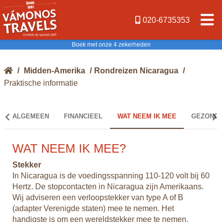
020-6735353
Boek met onze 4 zekerheden
/
Midden-Amerika
/
Rondreizen Nicaragua
/
Praktische informatie
ALGEMEEN
FINANCIEEL
WAT NEEM IK MEE
GEZONDH
WAT NEEM IK MEE?
G
Stekker
Vac
In Nicaragua is de voedingsspanning 110-120 volt bij 60
Als
 u
Hertz. De stopcontacten in Nicaragua zijn Amerikaans.
bes
che'
Wij adviseren een verloopstekker van type A of B
Tra
(adapter Verenigde staten) mee te nemen. Het
kun
it
handigste is om een wereldstekker mee te nemen.
erk