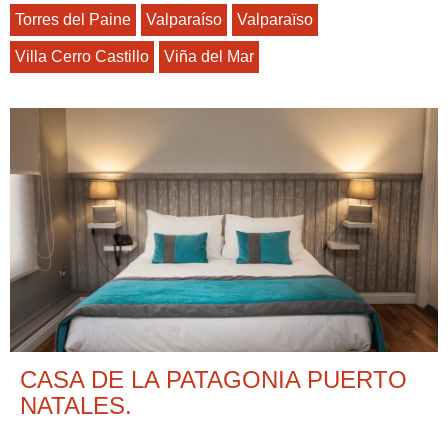
Torres del Paine
Valparaíso
Valparaïso
Villa Cerro Castillo
Viña del Mar
CASA DE LA PATAGONIA PUERTO
NATALES.