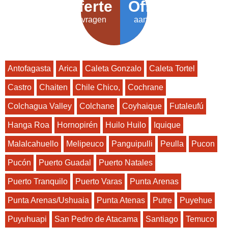
Offerte
Offerte
aanvragen
aanvragen
Antofagasta
Arica
Caleta Gonzalo
Caleta Tortel
Castro
Chaiten
Chile Chico,
Cochrane
Colchagua Valley
Colchane
Coyhaique
Futaleufú
Hanga Roa
Hornopirén
Huilo Huilo
Iquique
Malalcahuello
Melipeuco
Panguipulli
Peulla
Pucon
Pucón
Puerto Guadal
Puerto Natales
Puerto Tranquilo
Puerto Varas
Punta Arenas
Punta Arenas/Ushuaia
Punta Atenas
Putre
Puyehue
Puyuhuapi
San Pedro de Atacama
Santiago
Temuco