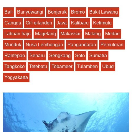
Bali
Banyuwangi
Bonjeruk
Bromo
Bukit Lawang
Canggu
Gili eilanden
Java
Kalibaru
Kelimutu
Labuan bajo
Magelang
Makassar
Malang
Medan
Munduk
Nusa Lembongan
Pangandaran
Pemuteran
Rantepao
Senaru
Sengkang
Solo
Sumatra
Tangkoko
Tetebatu
Tobameer
Tulamben
Ubud
Yogyakarta