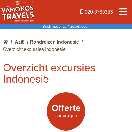
020-6735353
Boek met onze 4 zekerheden
/
Azië
/
Rondreizen Indonesië
/
Overzicht excursies Indonesië
Overzicht excursies
Indonesië
Offerte
Offerte
aanvragen
aanvragen